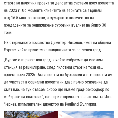
старта на пилотния проект за депозитна система през пролетта
на 2023 г. До момента клиентите на веригата са върнали
над 16.5 млн. опаковоки, а сумарното количество на
предадените за рециклиране суровини възлиза на близо 30
тона.
На откриването присъства Димитър Николов, кмет на община
Бургас, който приветства инициативата за по-зелен град.
„Бургас е първият нов град, в който избрахме да сложим
станция за рециклиране, след пилотния старт на този наш
проект през 2023г. Активността на бургазлии и готовността им
да участват в социални проекти ни дава пълно основание да
смятаме, че тук съвсем скоро ще имаме град-рекордьор по
събиране на опаковки.“, каза при откриването на автомата Иван
Чернев, изпълнителен директор на Kaufland България.