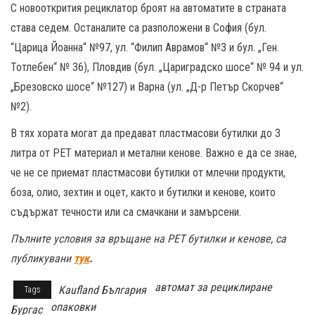
С новооткрития рециклатор броят на автоматите в страната
става седем. Останалите са разположени в София (бул.
“Царица Йоанна“ №97, ул. “Филип Аврамов“ №3 и бул. „Ген.
Тотлебен“ № 36), Пловдив (бул. „Цариградско шосе“ № 94 и ул.
„Брезовско шосе“ №127) и Варна (ул. „Д-р Петър Скорчев“
№2).
В тях хората могат да предават пластмасови бутилки до 3
литра от PET материал и метални кенове. Важно е да се знае,
че не се приемат пластмасови бутилки от млечни продукти,
боза, олио, зехтин и оцет, както и бутилки и кенове, които
съдържат течности или са смачкани и замърсени.
Пълните условия за връщане на PET бутилки и кенове, са
публикувани
тук
.
автомат за рециклиране
Kaufland България
Tags
опаковки
Бургас