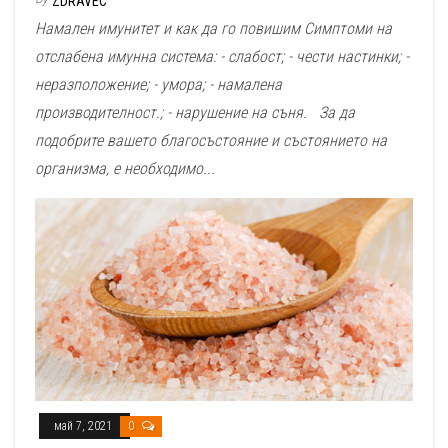
ZDRAVEC
Намален имунитет и как да го повишим Симптоми на
отслабена имунна система: - слабост; - чести настинки; -
неразположение; - умора; - намалена
производителност.; - нарушение на съня. За да
подобрите вашето благосъстояние и състоянието на
организма, е необходимо...
май 7, 2021
0