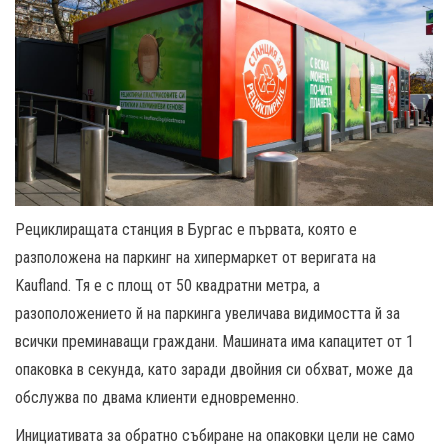
Рециклиращата станция в Бургас е първата, която е
разположена на паркинг на хипермаркет от веригата на
Kaufland. Тя е с площ от 50 квадратни метра, а
разоположението й на паркинга увеличава видимостта й за
всички преминаващи граждани. Машината има капацитет от 1
опаковка в секунда, като заради двойния си обхват, може да
обслужва по двама клиенти едновременно.
Инициативата за обратно събиране на опаковки цели не само