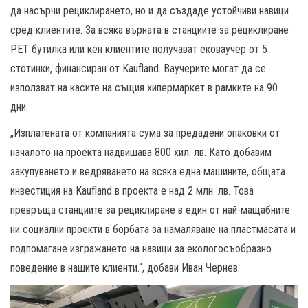
да насърчи рециклирането, но и да създаде устойчиви навици
сред клиентите. За всяка върната в станциите за рециклиране
PET бутилка или кен клиентите получават ековаучер от 5
стотинки, финансиран от Kaufland. Ваучерите могат да се
използват на касите на същия хипермаркет в рамките на 90
дни.
„Изплатената от компанията сума за предадени опаковки от
началото на проекта надвишава 800 хил. лв. Като добавим
закупуването и ведряването на всяка една машините, общата
инвестиция на Kaufland в проекта е над 2 млн. лв. Това
превръща станциите за рециклиране в един от най-мащабните
ни социални проекти в борбата за намаляване на пластмасата и
подпомагане изгражането на навици за екологосъобразно
поведение в нашите клиенти.“, добави Иван Чернев.