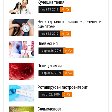
Кучешка тения
май 13, 2019
0
Ниско кръвно налягане – лечение и
симптоми
май 13, 2019
0
Пневмония
април 26, 2019
0
Полицетимия
април 17, 2019
0
Ротавирусен гастроентерит
март 23, 2019
0
Салмонелоза