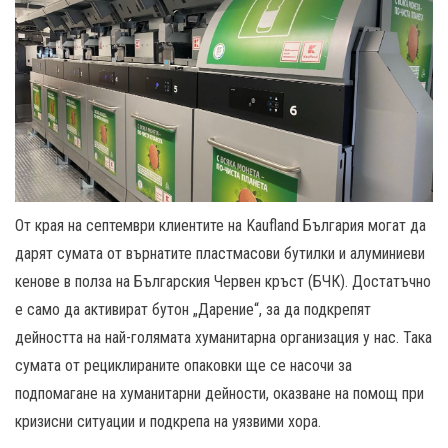
От края на септември клиентите на Kaufland България могат да
дарят сумата от върнатите пластмасови бутилки и алуминиеви
кенове в полза на Българския Червен кръст (БЧК). Достатъчно
е само да активират бутон „Дарение“, за да подкрепят
дейността на най-голямата хуманитарна организация у нас. Така
сумата от рециклираните опаковки ще се насочи за
подпомагане на хуманитарни дейности, оказване на помощ при
кризисни ситуации и подкрепа на уязвими хора.