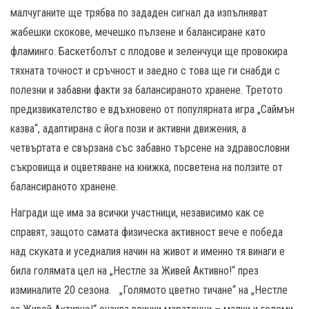
малчуганите ще трябва по зададен сигнал да изпълняват
жабешки скокове, мечешко пълзене и балансиране като
фламинго. Баскетболът с плодове и зеленчуци ще провокира
тяхната точност и сръчност и заедно с това ще ги снабди с
полезни и забавни факти за балансираното хранене. Третото
предизвикателство е вдъхновено от популярната игра „Саймън
казва“, адаптирана с йога пози и активни движения, а
четвъртата е свързана със забавно търсене на здравословни
съкровища и оцветяване на книжка, посветена на ползите от
балансираното хранене.
Награди ще има за всички участници, независимо как се
справят, защото самата физическа активност вече е победа
над скуката и уседналия начин на живот и именно тя винаги е
била голямата цел на „Нестле за Живей Активно!“ през
изминалите 20 сезона. „Голямото цветно тичане“ на „Нестле