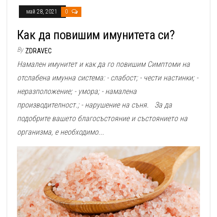
май 28, 2021
0
Как да повишим имунитета си?
By
ZDRAVEC
Намален имунитет и как да го повишим Симптоми на
отслабена имунна система: - слабост; - чести настинки; -
неразположение; - умора; - намалена
производителност.; - нарушение на съня. За да
подобрите вашето благосъстояние и състоянието на
организма, е необходимо...