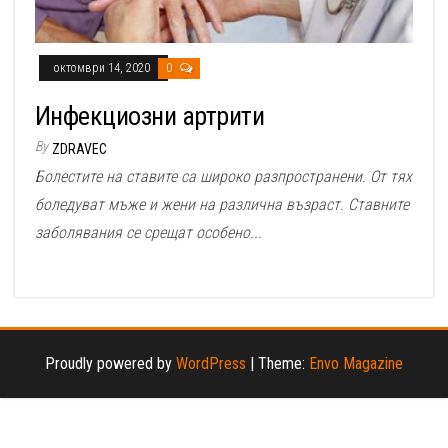
октомври 14, 2020
0
Инфекциозни артрити
By
ZDRAVEC
Болестите на ставите са широко разпространени. От тях
боледуват мъже и жени на различна възраст. Ставните
заболявания се срещат особено...
Proudly powered by
WordPress
|
Theme:
Envo Magazine