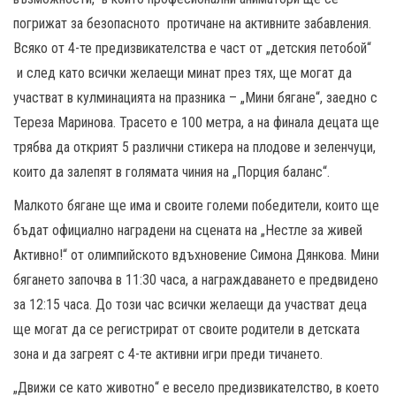
погрижат за безопасното протичане на активните забавления.
Всяко от 4-те предизвикателства е част от „детския петобой“
и след като всички желаещи минат през тях, ще могат да
участват в кулминацията на празника – „Мини бягане“, заедно с
Тереза Маринова. Трасето е 100 метра, а на финала децата ще
трябва да открият 5 различни стикера на плодове и зеленчуци,
които да залепят в голямата чиния на „Порция баланс“.
Малкото бягане ще има и своите големи победители, които ще
бъдат официално наградени на сцената на „Нестле за живей
Активно!“ от олимпийското вдъхновение Симона Дянкова. Мини
бягането започва в 11:30 часа, а награждаването е предвидено
за 12:15 часа. До този час всички желаещи да участват деца
ще могат да се регистрират от своите родители в детската
зона и да загреят с 4-те активни игри преди тичането.
„Движи се като животно“ е весело предизвикателство, в което