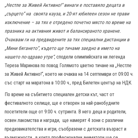
„Нестле за Живей Активно!“ винаги е поставяло децата в
„сърцето“ на своята кауза, и 20-ят юбилеен сезон не прави
изключение – за тях е отредено почетно място по време на
празника на активния живот и балансираното хранене.
Очаквам ги на предвидените за тях специални дистанции в
„Мини бягането“, където ще тичаме заедно в името на
нашето по-здраво утре“
, сподели олимпийската ни легенда
Тереза Маринова по повод Голямото цветно тичане на „Нестле
за Живей Активно!“, което ни очаква на 14 септември от 09:00 ч.
със старт на маратона в 10:00 ч., пред Билетен център на НДК.
По време на събитието специален детски кът, част от
фестивалното селище, ще е отворен за най-ранобудните
посетители още от 9:00 ч. сутринта. В него деца и родители,
освен лакомства и награди, ще намерят 4 зони с различни
предизвикателства и игри, съобразени с детската възраст и
възможности, в които професионални аниматори ще се