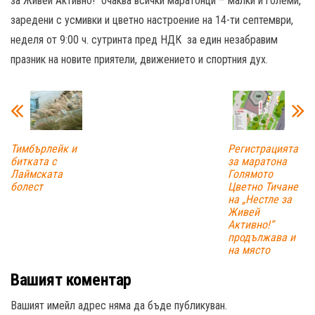
за Живей Активно!“ очаква всички маратонци – малки и големи,
заредени с усмивки и цветно настроение на 14-ти септември,
неделя от 9:00 ч. сутринта пред НДК за един незабравим
празник на новите приятели, движението и спортния дух.
Тимбърлейк и
Регистрацията
битката с
за маратона
Лаймската
Голямото
болест
Цветно Тичане
на „Нестле за
Живей
Aктивно!“
продължава и
на място
Вашият коментар
Вашият имейл адрес няма да бъде публикуван.