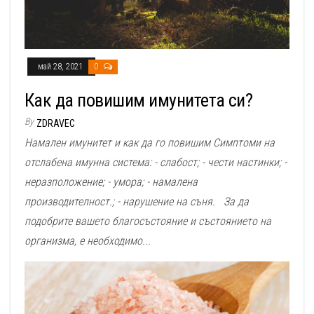
май 28, 2021
0
Как да повишим имунитета си?
By
ZDRAVEC
Намален имунитет и как да го повишим Симптоми на
отслабена имунна система: - слабост; - чести настинки; -
неразположение; - умора; - намалена
производителност.; - нарушение на съня. За да
подобрите вашето благосъстояние и състоянието на
организма, е необходимо...