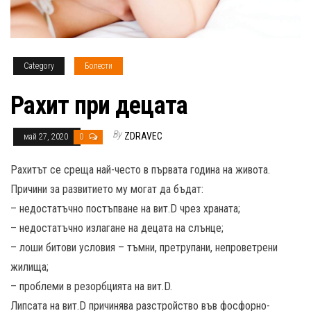
Category
Болести
Рахит при децата
By
ZDRAVEC
май 27, 2020
0
Рахитът се среща най-често в първата година на живота.
Причини за развитието му могат да бъдат:
– недостатъчно постъпване на вит.D чрез храната;
– недостатъчно излагане на децата на слънце;
– лоши битови условия – тъмни, претрупани, непроветрени
жилища;
– проблеми в резорбцията на вит.D.
Липсата на вит.D причинява разстройство във фосфорно-