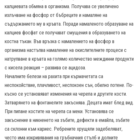
калциевата обмяна в организма. Получава се увеличено
излъчване на фосфор от бъбреците и намаляне на
съдържанието му в кръвта. Поради намаленото образуване на
калциев фосфат се получават смущения в образуването на
костна тъкан. Във връзка с намалението на фосфор в
организма настъпва намаление на окислителните процеси с
натрупване в кръвта на голямо количество междинни продукти
с кисела реакция – развива се ацидоза.
Началните белези на рахита при кърмачетата са
неспокойствие, плачливост, неспокоен сън, обилно потене. По-
късно се установяват изменения на черепа и другите кости.
Затварянето на фонтанелите закъснява. Децата имат блед вид.
При пипане костите на черепа са меки. Установява се
закъснение в никненето на зъбите, дефекти в емайла, зъбите
са склонни към кариес. Ребрените хрущяли задебеляват,
често има изкривявания на гръбначния стълб и долните