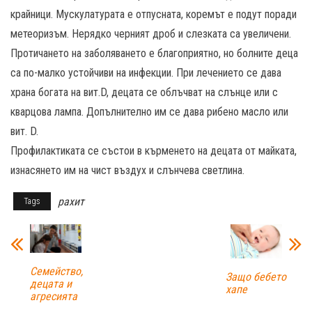
крайници. Мускулатурата е отпусната, коремът е подут поради
метеоризъм. Нерядко черният дроб и слезката са увеличени.
Протичането на заболяването е благоприятно, но болните деца
са по-малко устойчиви на инфекции. При лечението се дава
храна богата на вит.D, децата се облъчват на слънце или с
кварцова лампа. Допълнително им се дава рибено масло или
вит. D.
Профилактиката се състои в кърменето на децата от майката,
изнасянето им на чист въздух и слънчева светлина.
рахит
Tags
Семейство,
Защо бебето
децата и
хапе
агресията