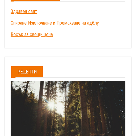
Здравен свят
Спиране Изключване и Премахване на адблу
Восък за свещи цена
РЕЦЕПТИ