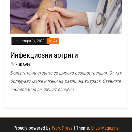
октомври 14, 2020
0
Инфекциозни артрити
By
ZDRAVEC
Болестите на ставите са широко разпространени. От тях
боледуват мъже и жени на различна възраст. Ставните
заболявания се срещат особено...
Proudly powered by
WordPress
|
Theme:
Envo Magazine