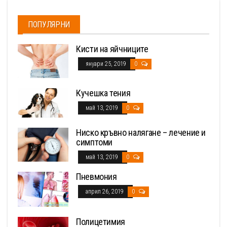
ПОПУЛЯРНИ
Кисти на яйчниците
януари 25, 2019
0
Кучешка тения
май 13, 2019
0
Ниско кръвно налягане – лечение и
симптоми
май 13, 2019
0
Пневмония
април 26, 2019
0
Полицетимия