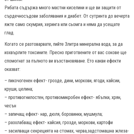
Рибата съдържа много мастни киселини и ще ви защити от
сърдечносъдови заболявания и диабет. От сутринта до вечерта
яжте само скумрия, херинга или сьомга и няма да усещате
глад.
Когато се разтоварвате, пийте 3литра минерална вода, за да
изхвърлите токсините. Пресно приготвените от вас сокове ще
спомогнат за пълното ви възстановяване. Ето какви ефекти
оказват:
– пикочогенен ефект- грозде, дини, моркови, ягоди, кайсии,
круши, целина;
– противогнилостен, противомикробен ефект- ябълки, хрян,
чесън
– запичащ ефект- нар, дюля, боровинки, мушмула;
– разхлабващ ефект- кайсия, грозде, моркови, картофи
– засилващи секрецията на стомах, черва,задстомашна жлеза-