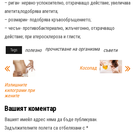
– риган- нервно-успокоително, отхрачващо действие; увеличава
апетита,подобрява апетита;
– розмарин- подобрява кръвообръщението;
– чесън- противобактериално, жлъчегонно, отхрачващо
действие; при атеросклероза и глисти;
прочистване на организма
полезно
съвети
Tags
Косопад
Излишните
килограми при
жените
Вашият коментар
Вашият имейл адрес няма да бъде публикуван.
Задължителните полета са отбелязани с
*