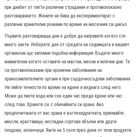
при диабет от тип1и различни страдания е противопоказно
разтоварването. Жените не бива да експериментират с
различни хранителни режими по време на месечния си цикъл.
Първите разтоварващи дни е добре да направите когато сте
много заети. Изберете ден от средата на седмицата и вашият
организъм ще запомни подобна информация. Бъдете много
внимателни когато оставате на мастни, месни и млечни дни. Те
са противопоказани при хронични заболявания на
храносмилателните органи и при сърдечносъдови заболявания.
Не пийте течности по време на ядене и веднага след него.
Може да пиете вода или сок един час преди ядене или час
след това. Хранете се с обичайната си храна. Ако
предпочитаната от вас храна е въглехидратната, приемайте
мюсли, краставици, несладки сортове ябълки или други
плодове, зеленчуци. Яжте на 5 пъти през деня от тези продукти