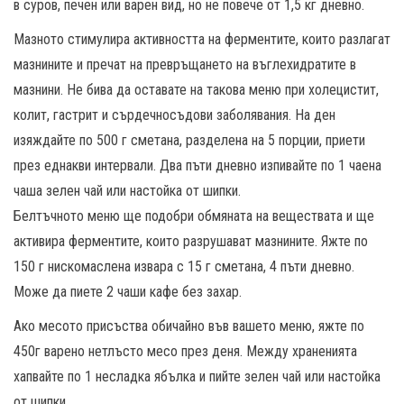
в суров, печен или варен вид, но не повече от 1,5 кг дневно.
Мазното стимулира активността на ферментите, които разлагат
мазнините и пречат на превръщането на въглехидратите в
мазнини. Не бива да оставате на такова меню при холецистит,
колит, гастрит и сърдечносъдови заболявания. На ден
изяждайте по 500 г сметана, разделена на 5 порции, приети
през еднакви интервали. Два пъти дневно изпивайте по 1 чаена
чаша зелен чай или настойка от шипки.
Белтъчното меню ще подобри обмяната на веществата и ще
активира ферментите, които разрушават мазнините. Яжте по
150 г нискомаслена извара с 15 г сметана, 4 пъти дневно.
Може да пиете 2 чаши кафе без захар.
Ако месото присъства обичайно във вашето меню, яжте по
450г варено нетлъсто месо през деня. Между храненията
хапвайте по 1 несладка ябълка и пийте зелен чай или настойка
от шипки.