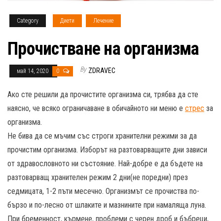
Category
Диети
Лечение
Прочистване на организма
By
ZDRAVEC
май 14, 2020
0
Ако сте решили да прочистите организма си, трябва да сте
наясно, че всяко ограничаване в обичайното ни меню е
стрес
за
организма.
Не бива да се мъчим със строги хранителни режими за да
прочистим организма. Изборът на разтоварващите дни зависи
от здравословното ни състояние. Най-добре е да бъдете на
разтоварващ хранителен режим 2 дни(не поредни) през
седмицата, 1-2 пъти месечно. Организмът се прочиства по-
бързо и по-лесно от шлаките и мазнините при намаляща луна.
При бременност, кърмене, проблеми с черен дроб и бъбреци,