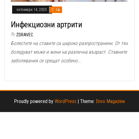
октомври 14, 2020
0
Инфекциозни артрити
By
ZDRAVEC
Болестите на ставите са широко разпространени. От тях
боледуват мъже и жени на различна възраст. Ставните
заболявания се срещат особено...
Proudly powered by
WordPress
|
Theme:
Envo Magazine