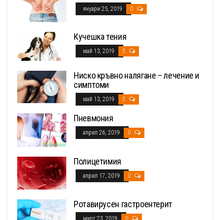
януари 25, 2019
0
Кучешка тения
май 13, 2019
0
Ниско кръвно налягане – лечение и
симптоми
май 13, 2019
0
Пневмония
април 26, 2019
0
Полицетимия
април 17, 2019
0
Ротавирусен гастроентерит
март 23, 2019
0