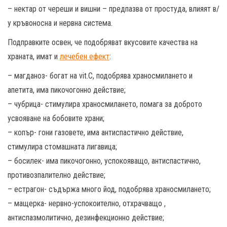
– нектар от череши и вишни – предпазва от простуда, влияят в/
у кръвоносна и нервна система.
Подправките освен, че подобряват вкусовите качества на
храната, имат и
лечебен ефект
:
– магданоз- богат на vit.C, подобрява храносмилането и
апетита, има пикочогонно действие;
– чубрица- стимулира храносмилането, помага за доброто
усвояване на бобовите храни;
– копър- гони газовете, има антиспастично действие,
стимулира стомашната лигавица;
– босилек- има пикочогонно, успокояващо, антиспастично,
противозпалително действие;
– естрагон- съдържа много йод, подобрява храносмилането;
– мащерка- нервно-успокоително, отхрачващо ,
антиспазмолитично, дезинфекционно действие;