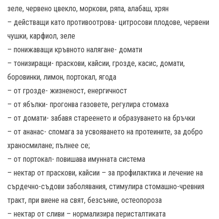
зеле, червено цвекло, моркови, ряпа, алабаш, хрян
– действащи като противоотрова- цитросови плодове, червени
чушки, карфиол, зеле
– понижаващи кръвното налягане- домати
– тонизиращи- праскови, кайсии, грозде, касис, домати,
боровинки, лимон, портокал, ягода
– от грозде- жизненост, енергичност
– от ябълки- прогонва газовете, регулира стомаха
– от домати- забавя стареенето и образуването на бръчки
– от ананас- спомага за усвояването на протеините, за добро
храносмилане; пълнее се;
– от портокал- повишава имунната система
– нектар от праскови, кайсии – за профилактика и лечение на
сърдечно-съдови заболявания, стимулира стомашно-чревния
тракт, при виене на свят, безсъние, остеопороза
– нектар от сливи – нормализира перисталтиката