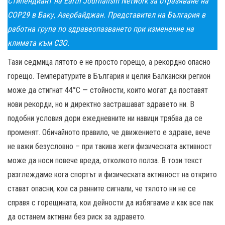
Стипендиант на Earth Journalism Network за отразяване на
СОР29 в Баку, Азербайджан. Представител на България в
работна група по здравеопазването при изменение на
климата към СЗО.
Тази седмица лятото е не просто горещо, а рекордно опасно
горещо. Температурите в България и целия Балкански регион
може да стигнат 44°C — стойности, които могат да поставят
нови рекорди, но и директно застрашават здравето ни. В
подобни условия дори ежедневните ни навици трябва да се
променят. Обичайното правило, че движението е здраве, вече
не важи безусловно – при такива жеги физическата активност
може да носи повече вреда, отколкото полза. В този текст
разглеждаме кога спортът и физическата активност на открито
стават опасни, кои са ранните сигнали, че тялото ни не се
справя с горещината, кои дейности да избягваме и как все пак
да останем активни без риск за здравето.