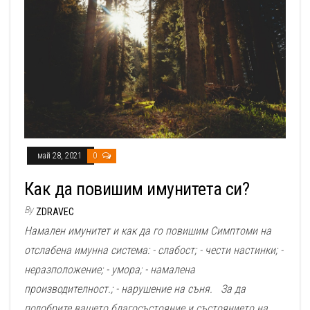
май 28, 2021
0
Как да повишим имунитета си?
By
ZDRAVEC
Намален имунитет и как да го повишим Симптоми на
отслабена имунна система: - слабост; - чести настинки; -
неразположение; - умора; - намалена
производителност.; - нарушение на съня. За да
подобрите вашето благосъстояние и състоянието на