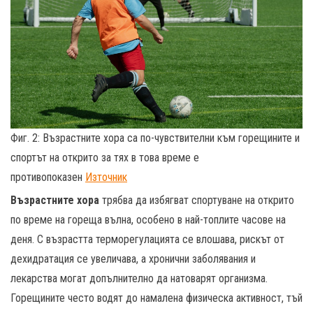
Фиг. 2: Възрастните хора са по-чувствителни към горещините и
спортът на открито за тях в това време е
противопоказен
Източник
Възрастните хора
трябва да избягват спортуване на открито
по време на гореща вълна, особено в най-топлите часове на
деня. С възрастта терморегулацията се влошава, рискът от
дехидратация се увеличава, а хронични заболявания и
лекарства могат допълнително да натоварят организма.
Горещините често водят до намалена физическа активност, тъй