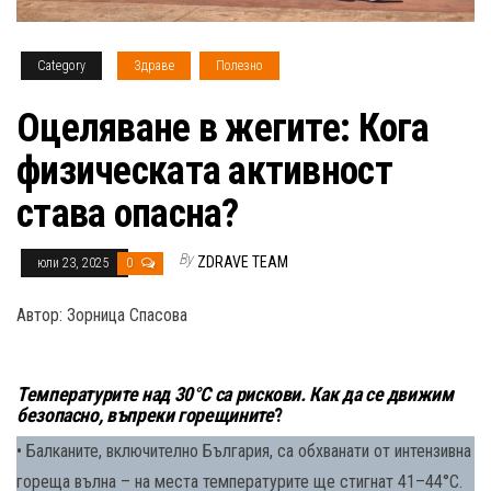
Category
Здраве
Полезно
Оцеляване в жегите: Кога
физическата активност
става опасна?
By
ZDRAVE TEAM
юли 23, 2025
0
Автор: Зорница Спасова
Температурите над 30°C са рискови. Как да се движим
безопасно, въпреки горещините
?
• Балканите, включително България, са обхванати от интензивна
гореща вълна – на места температурите ще стигнат 41–44°C.