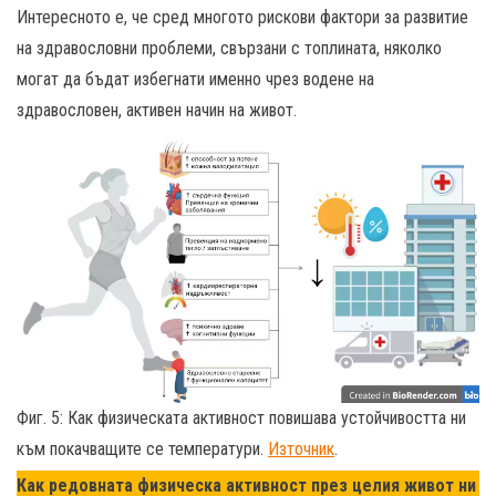
Интересното е, че сред многото рискови фактори за развитие
на здравословни проблеми, свързани с топлината, няколко
могат да бъдат избегнати именно чрез водене на
здравословен, активен начин на живот.
Фиг. 5: Как физическата активност повишава устойчивостта ни
към покачващите се температури.
Източник
.
Как редовната физическа активност през целия живот ни