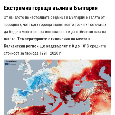
Екстремна гореща вълна в България
От началото на настоящата седмица и България е залята от
поредната, четвърта гореща вълна, която този път се очаква
да бъде с много висока интензивност и да отбележи пика на
лятото.
Температурните отклонения на места в
Балканския регион ще надхвърлят с 8 до 10°C
средната
стойност за периода 1991–2020 г.