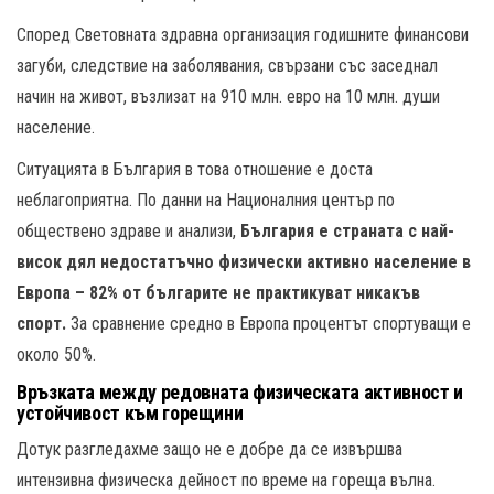
Според Световната здравна организация годишните финансови
загуби, следствие на заболявания, свързани със заседнал
начин на живот, възлизат на 910 млн. евро на 10 млн. души
население.
Ситуацията в България в това отношение е доста
неблагоприятна. По данни на Националния център по
обществено здраве и анализи,
България е страната с най-
висок дял недостатъчно физически активно население в
Европа
–
82% от българите не практикуват никакъв
спорт.
За сравнение средно в Европа процентът спортуващи е
около 50%.
Връзката между редовната физическата активност и
устойчивост към горещини
Дотук разгледахме защо не е добре да се извършва
интензивна физическа дейност по време на гореща вълна.