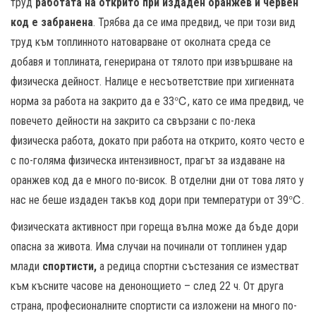
труд
работата на открито при издаден оранжев и червен
код е забранена
. Трябва да се има предвид, че при този вид
труд към топлинното натоварване от околната среда се
добавя и топлината, генерирана от тялото при извършване на
физическа дейност. Налице е несъответствие при хигиенната
норма за работа на закрито да е 33℃, като се има предвид, че
повечето дейности на закрито са свързани с по-лека
физическа работа, докато при работа на открито, която често е
с по-голяма физическа интензивност, прагът за издаване на
оранжев код да е много по-висок. В отделни дни от това лято у
нас не беше издаден такъв код дори при температури от 39℃.
Физическата активност при гореща вълна може да бъде дори
опасна за живота. Има случаи на починали от топлинен удар
млади
спортисти,
а редица спортни състезания се изместват
към късните часове на денонощието – след 22 ч. От друга
страна, професионалните спортисти са изложени на много по-