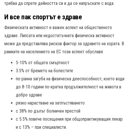
трябва да спрете дейността си и да се напръскате с вода.
И все пак спортът е здраве
Физическата активност е важен аспект на общественото
здраве. Липсата или недостатъчната физическа активност
може да представлява рисков фактор за здравето на хората. В
рамките на населението на ЕС този аспект обуславя:
5-10% от общата смъртност
3.5% от бремето на болестите
по-ранна загуба на физическа дееспособност, което води
до 8-10 години по-кратка продължителност на живота в
добро здраве
рязко нарастване на затлъстяването
с 38% по-дълъг болничен престой
с 5.5% повече посещения при общопрактикуващия лекар
и с 13% – при специалисти.