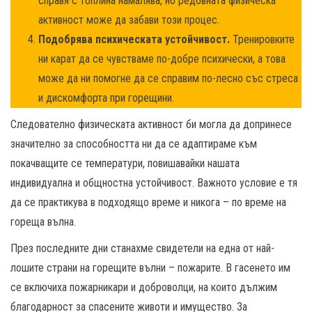
справя с топлина намалява, но редовната физическа
активност може да забави този процес.
Подобрява психическата устойчивост.
Тренировките
ни карат да се чувстваме по-добре психически, а това
може да ни помогне да се справим по-лесно със стреса
и дискомфорта при горещини.
Следователно физическата активност би могла да допринесе
значително за способността ни да се адаптираме към
покачващите се температури, повишавайки нашата
индивидуална и общностна устойчивост. Важното условие е тя
да се практикува в подходящо време и никога – по време на
гореща вълна.
През последните дни станахме свидетели на една от най-
лошите страни на горещите вълни – пожарите. В гасенето им
се включиха пожарникари и доброволци, на които дължим
благодарност за спасените животи и имущество. За