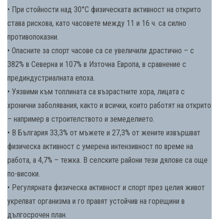
• При стойности над 30°C физическата активност на открито
става рискова, като часовете между 11 и 16 ч. са силно
противопоказни.
• Опасните за спорт часове са се увеличили драстично – с
382% в Северна и 107% в Източна Европа, в сравнение с
прединдустриалната епоха.
• Уязвими към топлината са възрастните хора, лицата с
хронични заболявания, както и всички, които работят на открито
– например в строителството и земеделието.
• В България 33,3% от мъжете и 27,3% от жените извършват
физическа активност с умерена интензивност по време на
работа, а 4,7% – тежка. В селските райони тези дялове са още
по-високи.
• Регулярната физическа активност и спорт през целия живот
укрепват организма и го правят устойчив на горещини в
дългосрочен план.