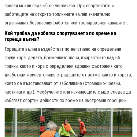
припадък или падане) се увеличава. При спортистите и
работещите на открито топлинните вълни значително
ограничават безопасния работен или тренировъчен капацитет.
Кой трябва да избягва спортуването по време на
гореща вълна?
Горещите вълни въздействат по-негативно на определени
групи хора: децата, бременните жени, възрастните над 65
години, както и хора с определени здравни състояния като
диабетици и хипертоници, страдащите от астма, както и хората,
които се възстановяват от заболяване (стомашно-чревни,
настинки и др.). Необучените или начинаещите също следва да
избягват спортни дейности по време на екстремни горещини.