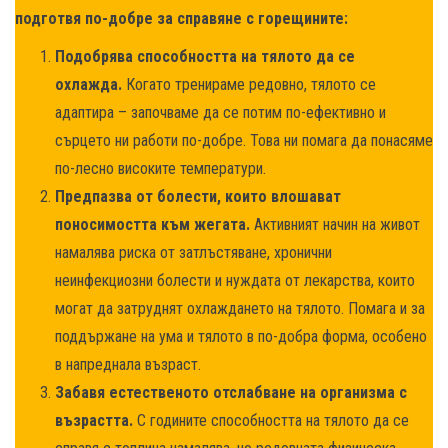
подготвя по-добре за справяне с горещините:
Подобрява способността на тялото да се
охлажда.
Когато тренираме редовно, тялото се
адаптира – започваме да се потим по-ефективно и
сърцето ни работи по-добре. Това ни помага да понасяме
по-лесно високите температури.
Предпазва от болести, които влошават
поносимостта към жегата.
Активният начин на живот
намалява риска от затлъстяване, хронични
неинфекциозни болести и нуждата от лекарства, които
могат да затруднят охлаждането на тялото. Помага и за
поддържане на ума и тялото в по-добра форма, особено
в напреднала възраст.
Забавя естественото отслабване на организма с
възрастта.
С годините способността на тялото да се