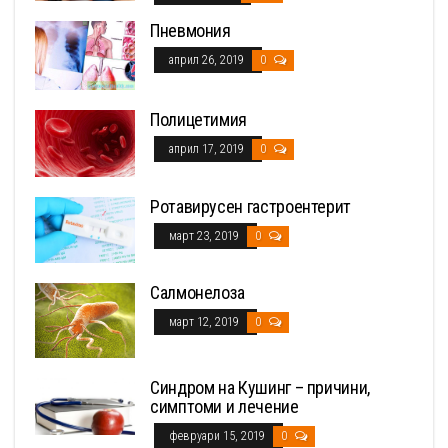
Пневмония
април 26, 2019
0
Полицетимия
април 17, 2019
0
Ротавирусен гастроентерит
март 23, 2019
0
Салмонелоза
март 12, 2019
0
Синдром на Кушинг – причини,
симптоми и лечение
февруари 15, 2019
0