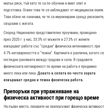
малък риск, тъй като те са по-обучени и имат опит и
подготовка. Освен това те се наблюдават от медицински екипи.
Това обаче не означава, че те са имунизирани срещу рисковете,
свързани с жегата.
Според Национално представително проучване, проведено
през 2020 г. у нас, 33.3% от мъжете и 27.3% от жените
извършват работа със “средна” физическа интензивност; при
4.7% натовареността е “тежка”. Картината е различна, когато се
погледне разликата между градове и села. В градовете
физическата натовареност по време на работа е предимно
много лека или лека.
Докато в селата по-често хората
извършват средна и тежка физическа работа.
Препоръки при упражняване на
физическа активност при горещо време
На първо място, лекарите не препоръчват физическа активност