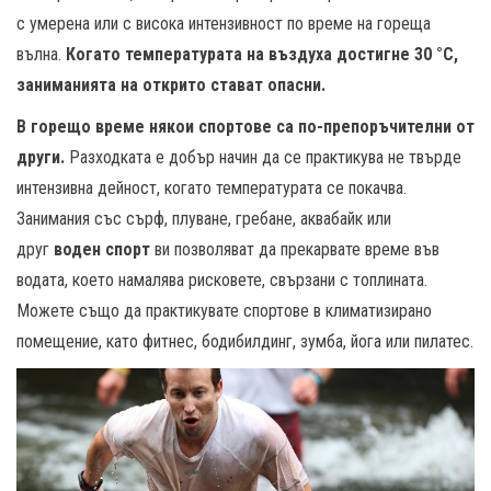
с умерена или с висока интензивност по време на гореща
вълна.
Когато температурата на въздуха достигне 30 °C,
заниманията на открито стават опасни.
В горещо време някои спортове са по-препоръчителни от
други.
Разходката е добър начин да се практикува не твърде
интензивна дейност, когато температурата се покачва.
Занимания със сърф, плуване, гребане, аквабайк или
друг
воден спорт
ви позволяват да прекарвате време във
водата, което намалява рисковете, свързани с топлината.
Можете също да практикувате спортове в климатизирано
помещение, като фитнес, бодибилдинг, зумба, йога или пилатес.