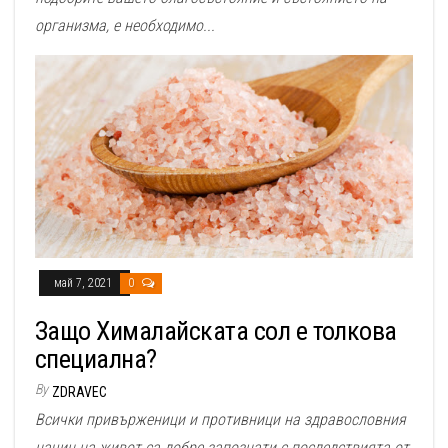
организма, е необходимо...
май 7, 2021
0
Защо Хималайската сол е толкова
специална?
By
ZDRAVEC
Всички привърженици и противници на здравословния
начин на живот са добре запознати с последствията от