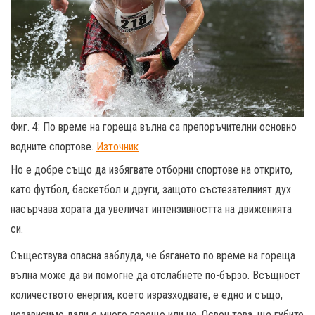
Фиг. 4: По време на гореща вълна са препоръчителни основно
водните спортове.
Източник
Но е добре също да избягвате отборни спортове на открито,
като футбол, баскетбол и други, защото състезателният дух
насърчава хората да увеличат интензивността на движенията
си.
Съществува опасна заблуда, че бягането по време на гореща
вълна може да ви помогне да отслабнете по-бързо. Всъщност
количеството енергия, което изразходвате, е едно и също,
независимо дали е много горещо или не. Освен това, ще губите