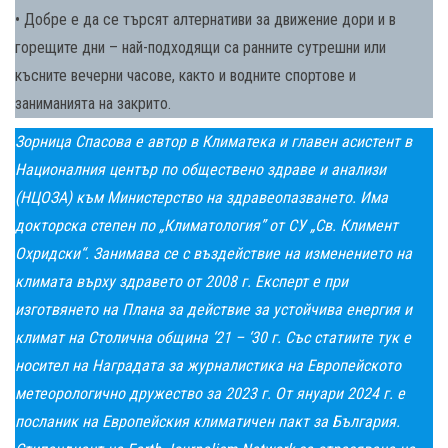
• Добре е да се търсят алтернативи за движение дори и в
горещите дни – най-подходящи са ранните сутрешни или
късните вечерни часове, както и водните спортове и
заниманията на закрито.
Зорница Спасова е автор в Климатека и главен асистент в
Националния център по обществено здраве и анализи
(НЦОЗА) към Министерство на здравеопазването. Има
докторска степен по „Климатология” от СУ „Св. Климент
Охридски“. Занимава се с въздействие на изменението на
климата върху здравето от 2008 г. Експерт е при
изготвянето на Плана за действие за устойчива енергия и
климат на Столична община ‘21 – ‘30 г. Със статиите тук е
носител на Наградата за журналистика на Европейското
метеорологично дружество за 2023 г. От януари 2024 г. е
посланик на Европейския климатичен пакт за България.