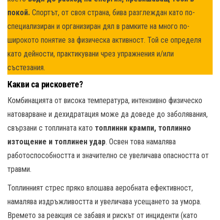
покой.
Спортът, от своя страна, бива разглеждан като по-
специализиран и организиран дял в рамките на много по-
широкото понятие за физическа активност. Той се определя
като дейности, практикувани чрез упражнения и/или
състезания.
Какви са рисковете?
Комбинацията от висока температура, интензивно физическо
натоварване и дехидратация може да доведе до заболявания,
свързани с топлината като
топлинни крампи, топлинно
изтощение и топлинен удар
. Освен това намалява
работоспособността и значително се увеличава опасността от
травми.
Топлинният стрес пряко влошава аеробната ефективност,
намалява издръжливостта и увеличава усещането за умора.
Времето за реакция се забавя и рискът от инциденти (като