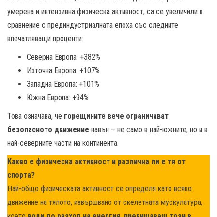
умерена и интензивна физическа активност, са се увеличили в
сравнение с прединдустриалната епоха със следните
впечатляващи проценти:
Северна Европа: +382%
Източна Европа: +107%
Западна Европа: +101%
Южна Европа: +94%
Това означава, че
горещините вече ограничават
безопасното движение
навън – не само в най-южните, но и в
най-северните части на континента.
Какво е физическа активност и различна ли е тя от
спорта?
Най-общо физическата активност се определя като всяко
движение на тялото, извършвано от скелетната мускулатура,
което
води до разход на енергия, превишаващ този в