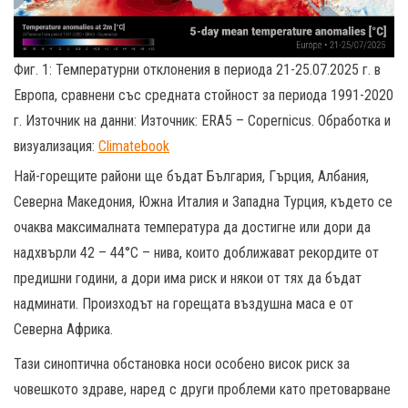
Фиг. 1: Температурни отклонения в периода 21-25.07.2025 г. в
Европа, сравнени със средната стойност за периода 1991-2020
г. Източник на данни: Източник: ERA5 – Copernicus. Обработка и
визуализация:
Climatebook
Най-горещите райони ще бъдат България, Гърция, Албания,
Северна Македония, Южна Италия и Западна Турция, където се
очаква максималната температура да достигне или дори да
надхвърли 42 – 44°C – нива, които доближават рекордите от
предишни години, а дори има риск и някои от тях да бъдат
надминати. Произходът на горещата въздушна маса е от
Северна Африка.
Тази синоптична обстановка носи особено висок риск за
човешкото здраве, наред с други проблеми като претоварване