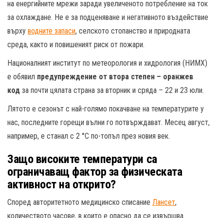
на енергийните мрежи заради увеличеното потребление на ток
за охлаждане. Не е за подценяване и негативното въздействие
върху
водните запаси
, селското стопанство и природната
среда, както и повишеният риск от пожари.
Националният институт по метеорология и хидрология (НИМХ)
е обявил
предупреждение от втора степен – оранжев
код
за почти цялата страна за вторник и сряда – 22 и 23 юли.
Лятото е сезонът с най-голямо покачване на температурите у
нас, последните горещи вълни го потвърждават. Месец август,
например, е станал с 2 °C по-топъл през новия век.
Защо високите температури са
ограничаващ фактор за физическата
активност на открито?
Според авторитетното медицинско списание
Лансет
,
количеството часове, в които е опасно да се извършва