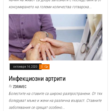
консумирането на големи количества готварска...
октомври 14, 2020
0
Инфекциозни артрити
By
ZDRAVEC
Болестите на ставите са широко разпространени. От тях
боледуват мъже и жени на различна възраст. Ставните
заболявания се срещат особено...