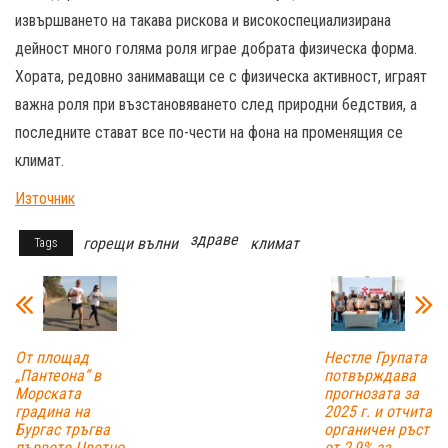
извършването на такава рискова и високоспециализирана
дейност много голяма роля играе добрата физическа форма.
Хората, редовно занимаващи се с физическа активност, играят
важна роля при възстановяването след природни бедствия, а
последните стават все по-чести на фона на променящия се
климат.
Източник
здраве
горещи вълни
климат
Tags
От площад
Нестле Групата
„Пантеона“ в
потвърждава
Морската
прогнозата за
градина на
2025 г. и отчита
Бургас тръгва
органичен ръст
първото Цветно
от 2,9% за