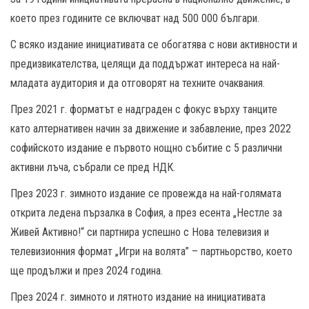
което през годините се включват над 500 000 българи.
С всяко издание инициативата се обогатява с нови активности и
предизвикателства, целящи да поддържат интереса на най-
младата аудитория и да отговорят на техните очаквания.
През 2021 г. форматът е надграден с фокус върху танците
като алтернативен начин за движение и забавление, през 2022
софийското издание е първото нощно събитие с 5 различни
активни лъча, събрали се пред НДК.
През 2023 г. зимното издание се провежда на най-голямата
открита ледена пързалка в София, а през есента „Нестле за
Живей Активно!“ си партнира успешно с Нова телевизия и
телевизионния формат „Игри на волята” – партньорство, което
ще продължи и през 2024 година.
През 2024 г. зимното и лятното издание на инициативата