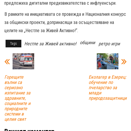
предложиха дигитални предизвикателства с инфлуенсъри.
В рамките на инициативата се провежда и Националния конкурс
за общински проекти, допринасящи за осъществяване на
целите на „Нестле за Живей Активно!“.
общини
Нестле за Живей активно!
ретро игри
Tags
Горещите
Еколагер в Езерец:
вълни са
обучение по
сериозно
пчеларство за
изпитание за
млади
здравните,
природозащитници
социалните и
природните
системи в
целия свят