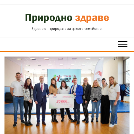
Skip
to
the
Здраве от природата за цялото семейство!
content