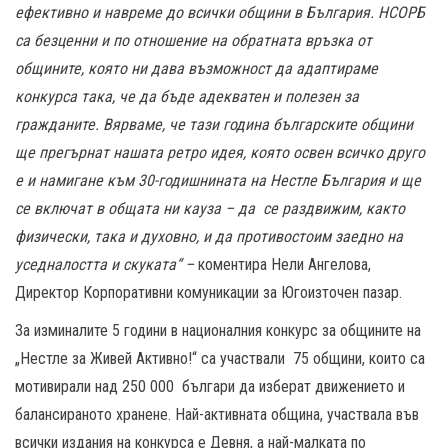
ефективно и навреме до всички общини в България. НСОРБ
са безценни и по отношение на обратната връзка от
общините, която ни дава възможност да адаптираме
конкурса така, че да бъде адекватен и полезен за
гражданите. Вярваме, че тази година българските общини
ще прегърнат нашата ретро идея, която освен всичко друго
е и намигане към 30-годишнината на Нестле България и ще
се включат в общата ни кауза – да се раздвижим, както
физически, така и духовно, и да противостоим заедно на
уседналостта и скуката“ –
коментира Нели Ангелова,
Директор Корпоративни комуникации за Югоизточен пазар.
За изминалите 5 години в националния конкурс за общините на
„Нестле за Живей Активно!“ са участвали 75 общини, които са
мотивирали над 250 000 българи да изберат движението и
балансираното хранене. Най-активната община, участвала във
всички издания на конкурса е Девня, а най-малката по