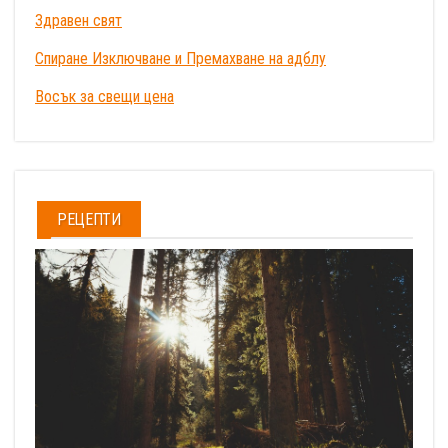
Здравен свят
Спиране Изключване и Премахване на адблу
Восък за свещи цена
РЕЦЕПТИ