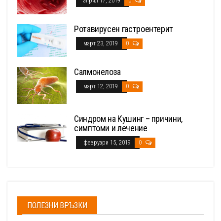
април 17, 2019
0
Ротавирусен гастроентерит
март 23, 2019
0
Салмонелоза
март 12, 2019
0
Синдром на Кушинг – причини,
симптоми и лечение
февруари 15, 2019
0
ПОЛЕЗНИ ВРЪЗКИ