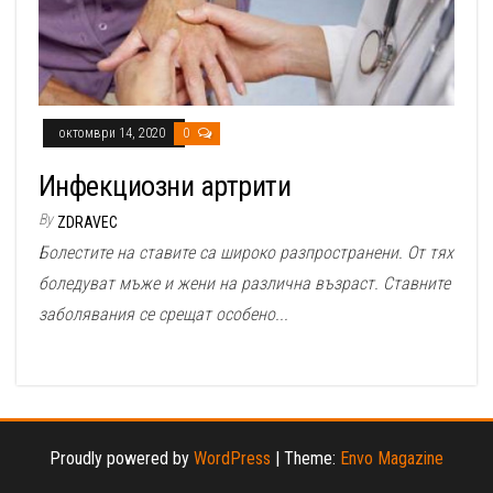
октомври 14, 2020
0
Инфекциозни артрити
By
ZDRAVEC
Болестите на ставите са широко разпространени. От тях
боледуват мъже и жени на различна възраст. Ставните
заболявания се срещат особено...
Proudly powered by
WordPress
|
Theme:
Envo Magazine