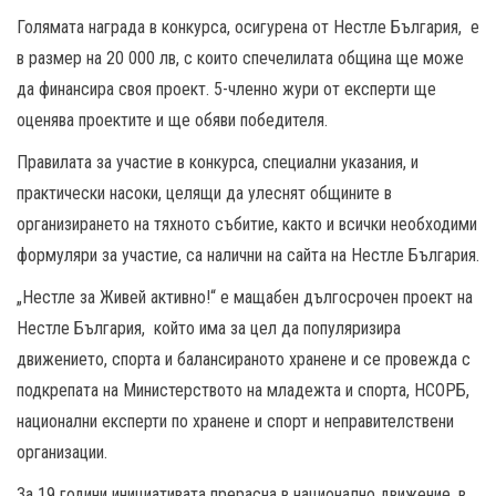
Голямата награда в конкурса, осигурена от Нестле България, е
в размер на 20 000 лв, с които спечелилата община ще може
да финансира своя проект. 5-членно жури от експерти ще
оценява проектите и ще обяви победителя.
Правилата за участие в конкурса, специални указания, и
практически насоки, целящи да улеснят общините в
организирането на тяхното събитие, както и всички необходими
формуляри за участие, са налични на сайта на Нестле България.
„Нестле за Живей активно!“ е мащабен дългосрочен проект на
Нестле България, който има за цел да популяризира
движението, спорта и балансираното хранене и се провежда с
подкрепата на Министерството на младежта и спорта, НСОРБ,
национални експерти по хранене и спорт и неправителствени
организации.
За 19 години инициативата прерасна в национално движение, в