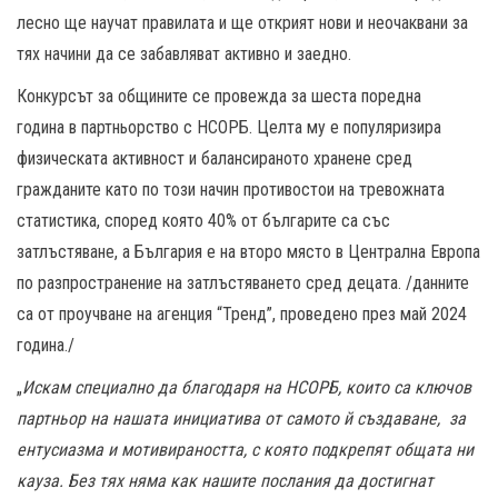
лесно ще научат правилата и ще открият нови и неочаквани за
тях начини да се забавляват активно и заедно.
Конкурсът за общините се провежда за шеста поредна
година в партньорство с НСОРБ. Целта му е популяризира
физическата активност и балансираното хранене сред
гражданите като по този начин противостои на тревожната
статистика, според която 40% от българите са със
затлъстяване, а България е на второ място в Централна Европа
по разпространение на затлъстяването сред децата. /данните
са от проучване на агенция “Тренд”, проведено през май 2024
година./
„
Искам специално да благодаря на НСОРБ, които са ключов
партньор на нашата инициатива от самото й създаване, за
ентусиазма и мотивираността, с която подкрепят общата ни
кауза. Без тях няма как нашите послания да достигнат