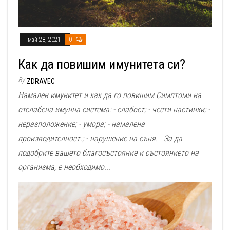
май 28, 2021
0
Как да повишим имунитета си?
By
ZDRAVEC
Намален имунитет и как да го повишим Симптоми на
отслабена имунна система: - слабост; - чести настинки; -
неразположение; - умора; - намалена
производителност.; - нарушение на съня. За да
подобрите вашето благосъстояние и състоянието на
организма, е необходимо...