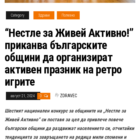
Category
Здраве
Полезно
“Нестле за Живей Активно!”
приканва българските
общини да организират
активен празник на ретро
игрите
By
ZDRAVEC
август 21, 2024
0
Шестият национален конкурс за общините на „Нестле за
Живей Активно“ си поставя за цел да привлече повече
български общини да раздвижат населението си, отчитайки
тенденцията за завръщането на редица мили спомени и