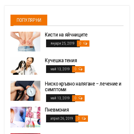
ПОПУЛЯРНИ
Кисти на яйчниците
януари 25, 2019
0
Кучешка тения
май 13, 2019
0
Ниско кръвно налягане – лечение и
симптоми
май 13, 2019
0
Пневмония
април 26, 2019
0