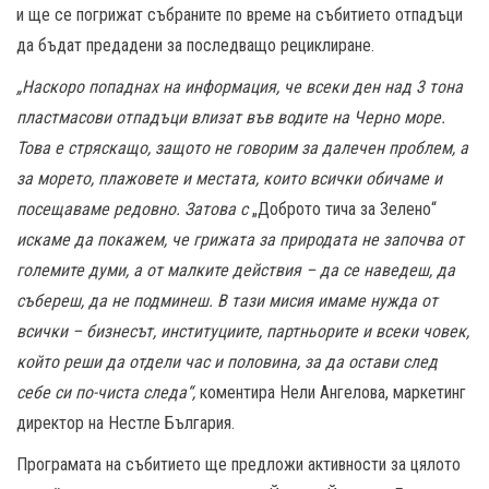
и ще се погрижат събраните по време на събитието отпадъци
да бъдат предадени за последващо рециклиране.
„Наскоро попаднах на информация, че всеки ден над 3 тона
пластмасови отпадъци влизат във водите на Черно море.
Това е стряскащо, защото не говорим за далечен проблем, а
за морето, плажовете и местата, които всички обичаме и
посещаваме редовно. Затова с
„Доброто тича за Зелено“
искаме да покажем, че грижата за природата не започва от
големите думи, а от малките действия – да се наведеш, да
събереш, да не подминеш. В тази мисия имаме нужда от
всички – бизнесът, институциите, партньорите и всеки човек,
който реши да отдели час и половина, за да остави след
себе си по-чиста следа“,
коментира Нели Ангелова, маркетинг
директор на Нестле България.
Програмата на събитието ще предложи активности за цялото