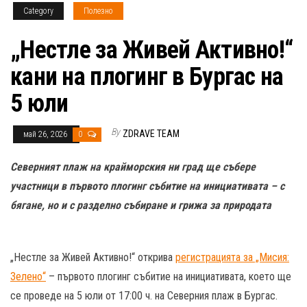
Category
Полезно
„Нестле за Живей Активно!“
кани на плогинг в Бургас на
5 юли
By
ZDRAVE TEAM
май 26, 2026
0
Северният плаж на крайморския ни град ще събере
участници в първото плогинг събитие на инициативата – с
бягане, но и с разделно събиране и грижа за природата
„Нестле за Живей Активно!“ открива
регистрацията за „Мисия:
Зелено“
– първото плогинг събитие на инициативата, което ще
се проведе на 5 юли от 17:00 ч. на Северния плаж в Бургас.