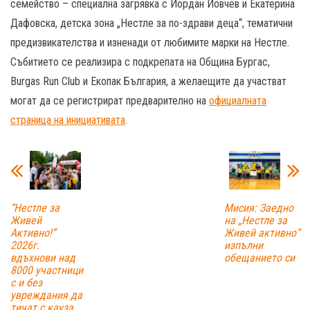
семейство – специална загрявка с Йордан Йовчев и Екатерина
Дафовска, детска зона „Нестле за по-здрави деца“, тематични
предизвикателства и изненади от любимите марки на Нестле.
Събитието се реализира с подкрепата на Община Бургас,
Burgas Run Club и Екопак България, а желаещите да участват
могат да се регистрират предварително на
официалната
страница на инициативата
.
“Нестле за
Мисия: Заедно
Живей
на „Нестле за
Aктивно!”
Живей активно“
2026г.
изпълни
вдъхнови над
обещанието си
8000 участници
с и без
увреждания да
тичат с кауза