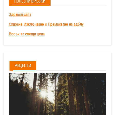
ПОЛЕЗНИ ВРЪЗКИ
Здравен свят
Спиране Изключване и Премахване на адблу
Восък за свещи цена
РЕЦЕПТИ