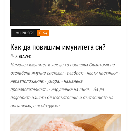
май 28, 2021
0
Как да повишим имунитета си?
By
ZDRAVEC
Намален имунитет и как да го повишим Симптоми на
отслабена имунна система: - слабост; - чести настинки; -
неразположение; - умора; - намалена
производителност.; - нарушение на съня. За да
подобрите вашето благосъстояние и състоянието на
организма, е необходимо...