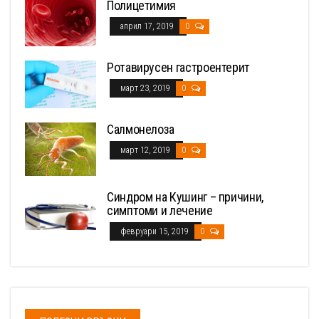
Полицетимия
април 17, 2019
0
Ротавирусен гастроентерит
март 23, 2019
0
Салмонелоза
март 12, 2019
0
Синдром на Кушинг – причини,
симптоми и лечение
февруари 15, 2019
0