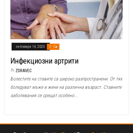
октомври 14, 2020
0
Инфекциозни артрити
By
ZDRAVEC
Болестите на ставите са широко разпространени. От тях
боледуват мъже и жени на различна възраст. Ставните
заболявания се срещат особено...