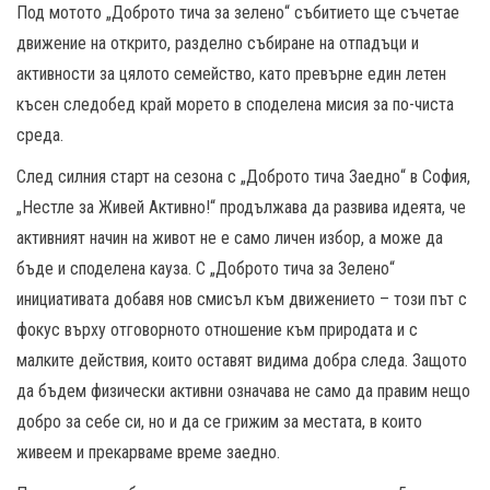
Под мотото „Доброто тича за зелено“ събитието ще съчетае
движение на открито, разделно събиране на отпадъци и
активности за цялото семейство, като превърне един летен
късен следобед край морето в споделена мисия за по-чиста
среда.
След силния старт на сезона с „Доброто тича Заедно“ в София,
„Нестле за Живей Активно!“ продължава да развива идеята, че
активният начин на живот не е само личен избор, а може да
бъде и споделена кауза. С „Доброто тича за Зелено“
инициативата добавя нов смисъл към движението – този път с
фокус върху отговорното отношение към природата и с
малките действия, които оставят видима добра следа. Защото
да бъдем физически активни означава не само да правим нещо
добро за себе си, но и да се грижим за местата, в които
живеем и прекарваме време заедно.