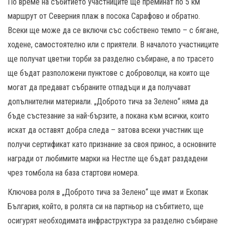
По време на събитието участниците ще преминат по 5 км
маршрут от Северния плаж в посока Сарафово и обратно.
Всеки ще може да се включи със собствено темпо – с бягане,
ходене, самостоятелно или с приятели. В началото участниците
ще получат цветни торби за разделно събиране, а по трасето
ще бъдат разположени пунктове с доброволци, на които ще
могат да предават събраните отпадъци и да получават
допълнителни материали. „Доброто тича за Зелено“ няма да
бъде състезание за най-бързите, а покана към всички, които
искат да оставят добра следа – затова всеки участник ще
получи сертификат като признание за своя принос, а основните
награди от любимите марки на Нестле ще бъдат раздадени
чрез томбола на база стартови номера.
Ключова роля в „Доброто тича за Зелено“ ще имат и Екопак
България, който, в ролята си на партньор на събитието, ще
осигурят необходимата инфраструктура за разделно събиране