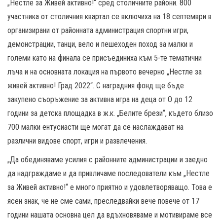
„Нестле за Живей активно!“ сред столичните райони. 800
участника от столичния квартал се включиха на 18 септември в
организирани от районната администрация спортни игри,
демонстрации, танци, вело и пешеходен поход за малки и
големи като на финала се присъединиха към 5-те тематични
лъча и на основната локация на първото вечерно „Нестле за
живей активно! Град 2022“. С наградния фонд ще бъде
закупено съоръжение за активна игра на деца от О до 12
години за детска площадка в ж.к. „Белите брези“, където близо
700 малки ентусиасти ще могат да се наслаждават на
различни видове спорт, игри и развлечения.
„Да обединяваме усилия с районните администрации и заедно
да надграждаме и да привличаме последователи към „Нестле
за Живей активно!“ е много приятно и удовлетворяващо. Това е
ясен знак, че не сме сами, преследвайки вече повече от 17
години нашата основна цел да вдъхновяваме и мотивираме все