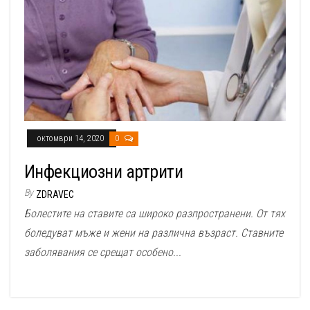
октомври 14, 2020
0
Инфекциозни артрити
By
ZDRAVEC
Болестите на ставите са широко разпространени. От тях
боледуват мъже и жени на различна възраст. Ставните
заболявания се срещат особено...