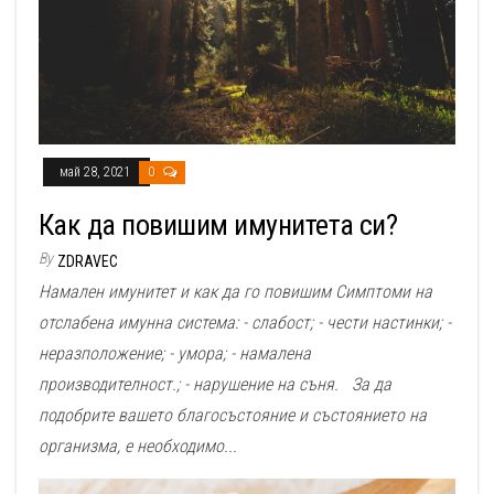
май 28, 2021
0
Как да повишим имунитета си?
By
ZDRAVEC
Намален имунитет и как да го повишим Симптоми на
отслабена имунна система: - слабост; - чести настинки; -
неразположение; - умора; - намалена
производителност.; - нарушение на съня. За да
подобрите вашето благосъстояние и състоянието на
организма, е необходимо...