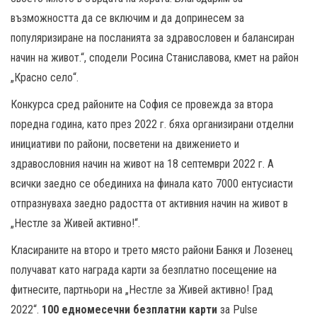
възможността да се включим и да допринесем за
популяризиране на посланията за здравословен и балансиран
начин на живот.“, сподели Росина Станиславова, кмет на район
„Красно село“.
Конкурса сред районите на София се провежда за втора
поредна година, като през 2022 г. бяха организирани отделни
инициативи по райони, посветени на движението и
здравословния начин на живот на 18 септември 2022 г. А
всички заедно се обединиха на финала като 7000 ентусиасти
отпразнуваха заедно радостта от активния начин на живот в
„Нестле за Живей активно!“.
Класираните на второ и трето място райони Банкя и Лозенец
получават като награда карти за безплатно посещение на
фитнесите, партньори на „Нестле за Живей активно! Град
2022“.
100 едномесечни безплатни карти
за Pulse