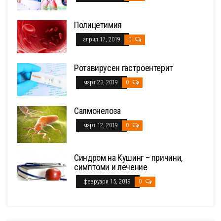
Полицетимия
април 17, 2019
0
Ротавирусен гастроентерит
март 23, 2019
0
Салмонелоза
март 12, 2019
0
Синдром на Кушинг – причини,
симптоми и лечение
февруари 15, 2019
0