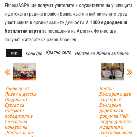
Fitness&SPA ще получат учителите и служителите на училищата
и детската градина в район Банкя, както и най-активните сред
участниците в организираните дейности. А
1000 еднодневни
безплатни карти
за посещение на Атлетик Фитнес ще
получат жителите на район Лозенец.
Красно село
конкурс
Нестле за Живей активно!
Tags
Училище от
Нестле
Ловеч и детска
България с две
градина от
награди от
Бургас са
Български
големите
дарителски
победители в
форум за Най-
ежегодния
щедър дарител
конкурс на
и дарител с
„Нестле за по-
най-голям обем