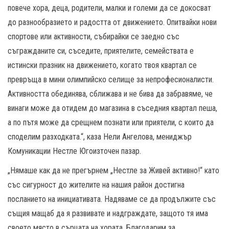
повече хора, деца, родители, малки и големи да се докосват
до разнообразието и радостта от движението. Опитвайки нови
спортове или активности, събирайки се заедно със
съгражданите си, съседите, приятелите, семействата е
истински празник на движението, когато твоя квартал се
превръща в мини олимпийско селище за непрофесионалисти.
Активността обединява, сближава и не бива да забравяме, че
винаги може да отидем до магазина в съседния квартал пеша,
а по пътя може да срещнем познати или приятели, с които да
споделим разходката.“, каза Нели Ангелова, мениджър
Комуникации Нестле Югоизточен пазар.
„Нямаше как да не прегърнем „Нестле за Живей активно!“ като
със сигурност до жителите на нашия район достигна
посланието на инициативата. Надяваме се да продължите със
същия мащаб да я развивате и надграждате, защото тя има
своето място в сърцата на хората. Благодарим за