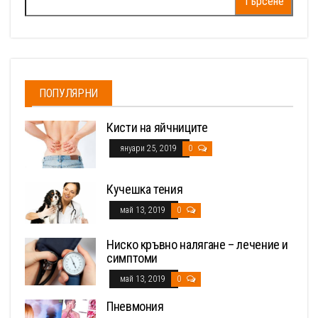
за:
ПОПУЛЯРНИ
Кисти на яйчниците
януари 25, 2019
0
Кучешка тения
май 13, 2019
0
Ниско кръвно налягане – лечение и
симптоми
май 13, 2019
0
Пневмония