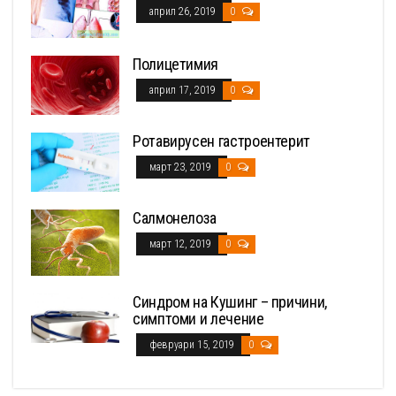
април 26, 2019
0
Полицетимия
април 17, 2019
0
Ротавирусен гастроентерит
март 23, 2019
0
Салмонелоза
март 12, 2019
0
Синдром на Кушинг – причини,
симптоми и лечение
февруари 15, 2019
0