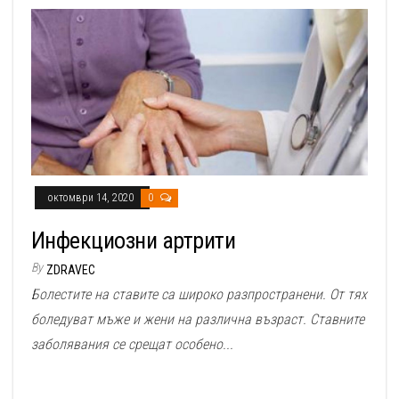
октомври 14, 2020
0
Инфекциозни артрити
By
ZDRAVEC
Болестите на ставите са широко разпространени. От тях
боледуват мъже и жени на различна възраст. Ставните
заболявания се срещат особено...