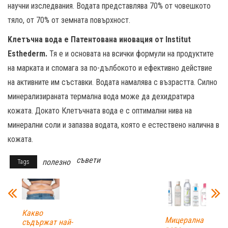
научни изследвания. Водата представлява 70% от човешкото
тяло, от 70% от земната повърхност.
Kлетъчна вода е Патентована иновация от Institut
Esthederm.
Тя е и основата на всички формули на продуктите
на марката и спомага за по-дълбокото и ефективно действие
на активните им съставки. Водата намалява с възрастта. Силно
минерализираната термална вода може да дехидратира
кожата. Докато Клетъчната вода е с оптимални нива на
минерални соли и запазва водата, която е естествено налична в
кожата.
съвети
полезно
Tags
Какво
Мицерална
съдържат най-