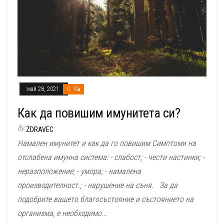
май 28, 2021
0
Как да повишим имунитета си?
By
ZDRAVEC
Намален имунитет и как да го повишим Симптоми на
отслабена имунна система: - слабост; - чести настинки; -
неразположение; - умора; - намалена
производителност.; - нарушение на съня. За да
подобрите вашето благосъстояние и състоянието на
организма, е необходимо...