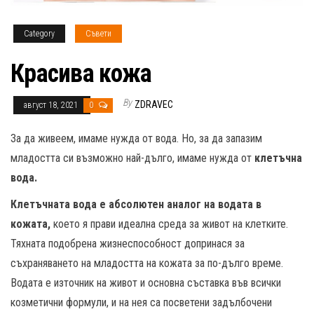
Category
Съвети
Красива кожа
By
ZDRAVEC
август 18, 2021
0
За да живеем, имаме нужда от вода. Но, за да запазим
младостта си възможно най-дълго, имаме нужда от
клетъчна
вода.
Клетъчната вода е абсолютен аналог на водата в
кожата,
което я прави идеална среда за живот на клетките.
Тяхната подобрена жизнеспособност допринася за
съхраняването на младостта на кожата за по-дълго време.
Водата е източник на живот и основна съставка във всички
козметични формули, и на нея са посветени задълбочени