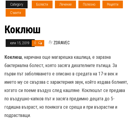
Category
Болести
Лечение
Полезно
Рецепти
Съвети
Коклюш
By
ZDRAVEC
юли 15, 2019
0
Коклюш
, наричана още магарешка кашлица, е заразна
бактериална болест, която засяга дихателните пътища. За
първи път заболяването е описано в средата на 17-и век и
името му се свързва с характерния звук, който издава болният,
когато си поеме въздух след кашляне. Коклюшът се предава
по въздушно-капков път и засяга предимно децата до 5-
годишна възраст, но понякога се среща и при възрастни и
подрастващи.