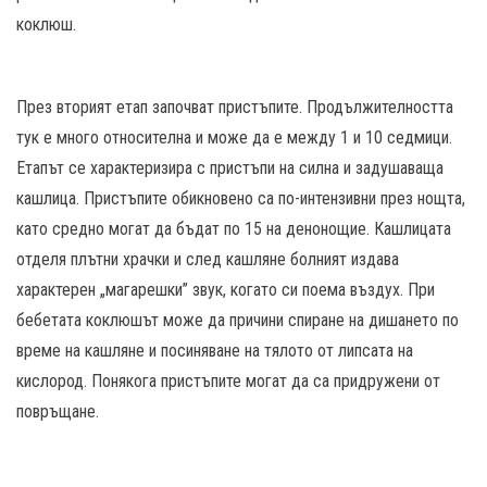
коклюш.
През вторият етап започват пристъпите. Продължителността
тук е много относителна и може да е между 1 и 10 седмици.
Етапът се характеризира с пристъпи на силна и задушаваща
кашлица. Пристъпите обикновено са по-интензивни през нощта,
като средно могат да бъдат по 15 на денонощие. Кашлицата
отделя плътни храчки и след кашляне болният издава
характерен „магарешки” звук, когато си поема въздух. При
бебетата коклюшът може да причини спиране на дишането по
време на кашляне и посиняване на тялото от липсата на
кислород. Понякога пристъпите могат да са придружени от
повръщане.