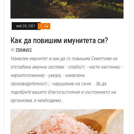
май 28, 2021
0
Как да повишим имунитета си?
By
ZDRAVEC
Намален имунитет и как да го повишим Симптоми на
отслабена имунна система: - слабост; - чести настинки; -
неразположение; - умора; - намалена
производителност.; - нарушение на съня. За да
подобрите вашето благосъстояние и състоянието на
организма, е необходимо...