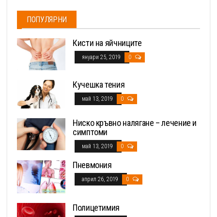
ПОПУЛЯРНИ
Кисти на яйчниците
януари 25, 2019
0
Кучешка тения
май 13, 2019
0
Ниско кръвно налягане – лечение и
симптоми
май 13, 2019
0
Пневмония
април 26, 2019
0
Полицетимия