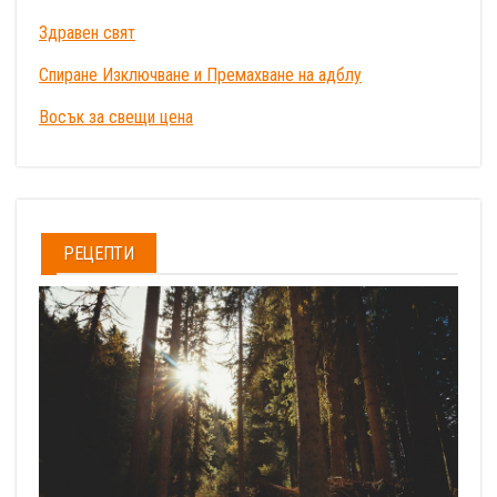
Здравен свят
Спиране Изключване и Премахване на адблу
Восък за свещи цена
РЕЦЕПТИ