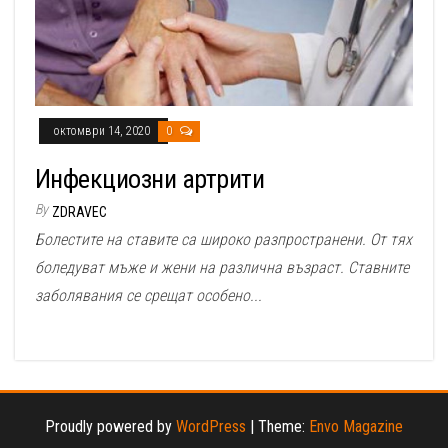
октомври 14, 2020
0
Инфекциозни артрити
By
ZDRAVEC
Болестите на ставите са широко разпространени. От тях
боледуват мъже и жени на различна възраст. Ставните
заболявания се срещат особено...
Proudly powered by
WordPress
|
Theme:
Envo Magazine