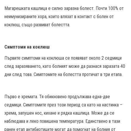
Магарешката кашлица е силно заразна болест. Почти 100% от
неимунизираните хора, които влязат в контакт с болен от
коклюш, също развиват болестта.
Симптоми на коклюш
Първите симптоми на коклюша се появяват около 2 седмици
след заразяването, като болният може да разнася заразата 40
дни след това. Симптомите на болестта протичат в три етапа.
Първо е хремата. Тя обикновено продължава една-две
седмици. Симптомите през този период са като на настинка –
хрема, запушен нос, кихане и рядка кашлица. Може да се
наблюдава и леко повишена температура. Единствено в тази
ранен етап антибиотиците могат да помогнат на болния от