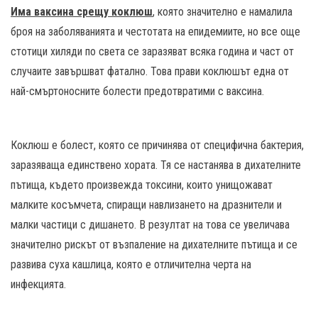
Има ваксина срещу коклюш
, която значително е намалила
броя на заболяванията и честотата на епидемиите, но все още
стотици хиляди по света се заразяват всяка година и част от
случаите завършват фатално. Това прави коклюшът една от
най-смъртоносните болести предотвратими с ваксина.
Коклюш е болест, която се причинява от специфична бактерия,
заразяваща единствено хората. Тя се настанява в дихателните
пътища, където произвежда токсини, които унищожават
малките косъмчета, спиращи навлизането на дразнители и
малки частици с дишането. В резултат на това се увеличава
значително рискът от възпаление на дихателните пътища и се
развива суха кашлица, която е отличителна черта на
инфекцията.