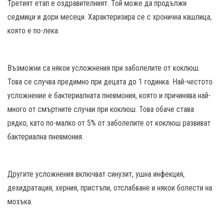
Третият етап е оздравителният. Той може да продължи
седмици и дори месеци. Характеризира се с хронична кашлица,
която е по-лека.
Възможни са някои усложнения при заболелите от коклюш.
Това се случва предимно при децата до 1 годинка. Най-честото
усложнение е бактериалната пневмония, която и причинява най-
много от смъртните случаи при коклюш. Това обаче става
рядко, като по-малко от 5% от заболелите от коклюш развиват
бактериална пневмония.
Другите усложнения включват синузит, ушна инфекция,
дехидратация, херния, пристъпи, отслабване и някои болести на
мозъка.