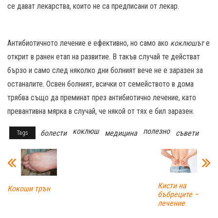
се дават лекарства, които не са предписани от лекар.
Антибиотичното лечение е ефективно, но само ако
коклюшът
е
открит в ранен етап на развитие. В такъв случай те действат
бързо и само след няколко дни болният вече не е заразен за
останалите. Освен болният, всички от семейството в дома
трябва също да преминат през антибиотично лечение, като
превантивна мярка в случай, че някой от тях е бил заразен.
коклюш
полезно
болести
медицина
съвети
Tags
Кисти на
Кокоши трън
бъбреците –
лечение