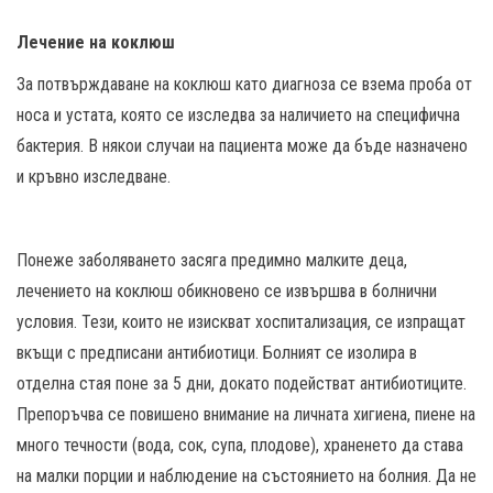
Лечение на коклюш
За потвърждаване на коклюш като диагноза се взема проба от
носа и устата, която се изследва за наличието на специфична
бактерия. В някои случаи на пациента може да бъде назначено
и кръвно изследване.
Понеже заболяването засяга предимно малките деца,
лечението на коклюш обикновено се извършва в болнични
условия. Тези, които не изискват хоспитализация, се изпращат
вкъщи с предписани антибиотици. Болният се изолира в
отделна стая поне за 5 дни, докато подействат антибиотиците.
Препоръчва се повишено внимание на личната хигиена, пиене на
много течности (вода, сок, супа, плодове), храненето да става
на малки порции и наблюдение на състоянието на болния. Да не