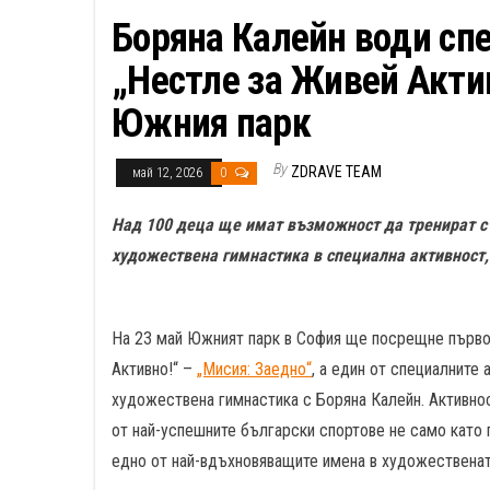
Боряна Калейн води сп
„Нестле за Живей Актив
Южния парк
By
ZDRAVE TEAM
май 12, 2026
0
Над 100 деца ще имат възможност да тренират с 
художествена гимнастика в специална активност,
На 23 май Южният парк в София ще посрещне първо
Активно!“ –
„Мисия: Заедно“
, а един от специалните
художествена гимнастика с Боряна Калейн. Активно
от най-успешните български спортове не само като 
едно от най-вдъхновяващите имена в художественат