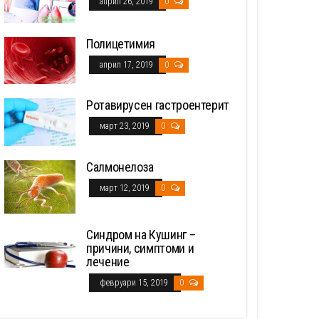
април 26, 2019
0
Полицетимия
април 17, 2019
0
Ротавирусен гастроентерит
март 23, 2019
0
Салмонелоза
март 12, 2019
0
Синдром на Кушинг –
причини, симптоми и
лечение
февруари 15, 2019
0