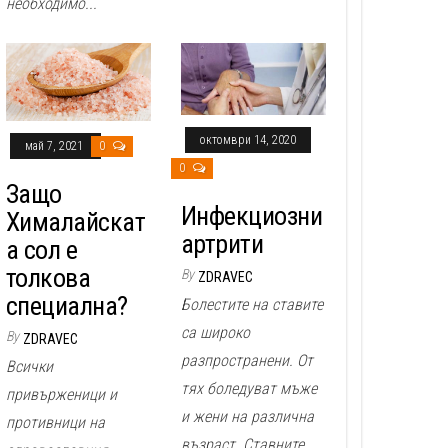
необходимо...
октомври 14, 2020
май 7, 2021
0
0
Защо
Инфекциозни
Хималайскат
артрити
а сол е
толкова
By
ZDRAVEC
специална?
Болестите на ставите
са широко
By
ZDRAVEC
разпространени. От
Всички
тях боледуват мъже
привърженици и
и жени на различна
противници на
възраст. Ставните