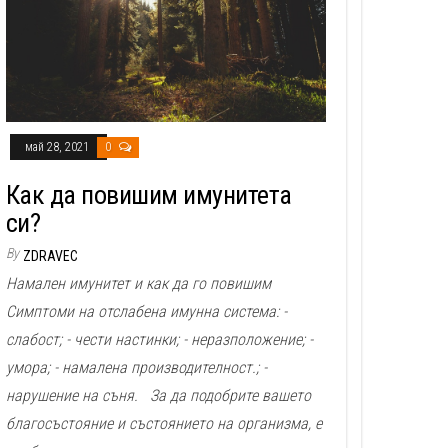
май 28, 2021
0
Как да повишим имунитета
си?
By
ZDRAVEC
Намален имунитет и как да го повишим
Симптоми на отслабена имунна система: -
слабост; - чести настинки; - неразположение; -
умора; - намалена производителност.; -
нарушение на съня. За да подобрите вашето
благосъстояние и състоянието на организма, е