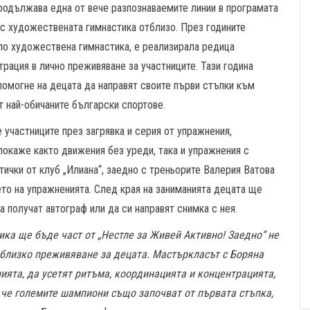
продължава една от вече разпознаваемите линии в програмата
 с художествената гимнастика отблизо. През годините
по художествена гимнастика, е реализирала редица
ация в лично преживяване за участниците. Тази година
помогне на децата да направят своите първи стъпки към
т най-обичаните български спортове.
участниците през загрявка и серия от упражнения,
 покаже както движения без уреди, така и упражнения с
тички от клуб „Илиана“, заедно с треньорите Валерия Ватова
то на упражненията. След края на заниманията децата ще
 получат автограф или да си направят снимка с нея.
ика ще бъде част от „Нестле за Живей Активно! Заедно“ не
близко
преживяване за децата. Мастъркласът с Боряна
ята, да усетят ритъма, координацията и концентрацията,
т, че големите шампиони също започват от първата стъпка,