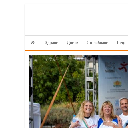
Skip
to
the
content
Здраве
Диети
Отслабване
Реце