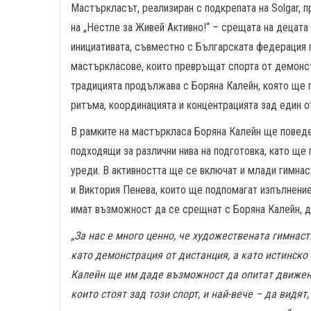
Мастъркласът, реализиран с подкрепата на Solgar, 
на „Нестле за Живей Активно!“ – срещата на децата
инициативата, съвместно с Българската федерация 
мастъркласове, които превръщат спорта от демонстр
традицията продължава с Боряна Калейн, която ще 
ритъма, координацията и концентрацията зад един о
В рамките на мастъркласа Боряна Калейн ще поведе 
подходящи за различни нива на подготовка, като ще
уреди. В активността ще се включат и млади гимнас
и Виктория Пенева, които ще подпомагат изпълнение
имат възможност да се срещнат с Боряна Калейн, да
„За нас е много ценно, че художествената гимнаст
като демонстрация от дистанция, а като истинско
Калейн ще им даде възможност да опитат движени
които стоят зад този спорт, и най-вече – да видя