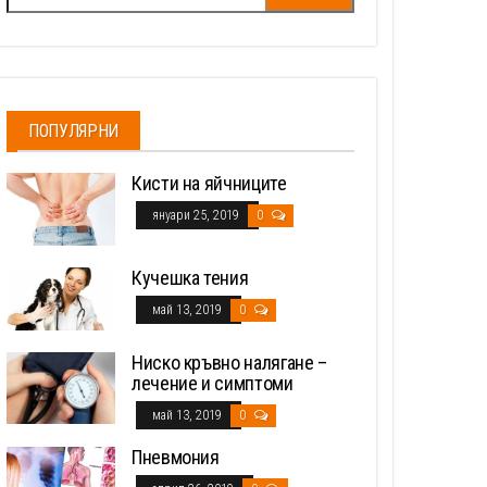
за:
ПОПУЛЯРНИ
Кисти на яйчниците
януари 25, 2019
0
Кучешка тения
май 13, 2019
0
Ниско кръвно налягане –
лечение и симптоми
май 13, 2019
0
Пневмония