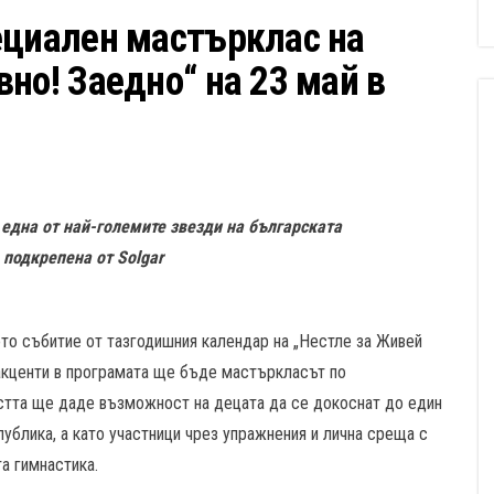
ециален мастърклас на
но! Заедно“ на 23 май в
една от най-големите звезди на българската
 подкрепена от Solgar
то събитие от тазгодишния календар на „Нестле за Живей
 акценти в програмата ще бъде мастъркласът по
стта ще даде възможност на децата да се докоснат до един
публика, а като участници чрез упражнения и лична среща с
а гимнастика.