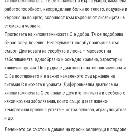
хиповитаминозата C. Те се изразяват в бърза умора, намалена
работоспособност, неопределени болки по тялото, подуване и
кървене на венците, склонност към кървене от лигавицата на
стомаха и червата.
Прогнозата на хиповитаминозата C e добра. Тя се подобрява
бързо след лечение. Нелекуваният скорбут завършва със
смърт. Диагнозата на скорбута е лесна – масовост на
заболяванията, еднообразно и оскъдно хранене, характерни
клинични прояви. По-трудна е диагнозата на хиповитаминозата
C. За поставянето и е важно намаленото съдържание на
витамин C в кръвта и урината. Диференциална диагноза на
хиповитаминозата C се прави с другите гингивити и особено с
някои кръвни заболявания, които също дават язвено-
хеморагични прояви в устата – остра левкоза, агранулоцитоза
и др.
Лечението се състои в даване на пресни зеленчуци и плодове.