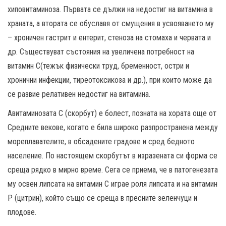
хиповитаминоза. Първата се дължи на недостиг на витамина в
храната, а втората се обуславя от смущения в усвояването му
– хроничен гастрит и ентерит, стеноза на стомаха и червата и
др. Съществуват състояния на увеличена потребност на
витамин C(тежък физически труд, бременност, остри и
хронични инфекции, тиреотоксикоза и др.), при които може да
се развие релативен недостиг на витамина.
Авитаминозата C (скорбут) е болест, позната на хората още от
Средните векове, когато е била широко разпространена между
мореплавателите, в обсадените градове и сред бедното
население. По настоящем скорбутът в изразената си форма се
среща рядко в мирно време. Сега се приема, че в патогенезата
му освен липсата на витамин C играе роля липсата и на витамин
Р (цитрин), който също се среща в пресните зеленчуци и
плодове.