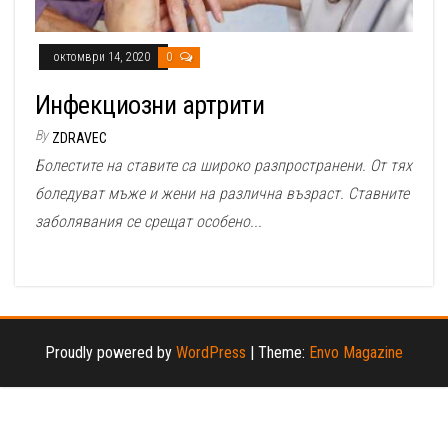
октомври 14, 2020
0
Инфекциозни артрити
By
ZDRAVEC
Болестите на ставите са широко разпространени. От тях
боледуват мъже и жени на различна възраст. Ставните
заболявания се срещат особено...
Proudly powered by
WordPress
|
Theme:
Envo Magazine