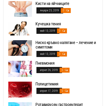
Кисти на яйчниците
януари 25, 2019
0
Кучешка тения
май 13, 2019
0
Ниско кръвно налягане – лечение и
симптоми
май 13, 2019
0
Пневмония
април 26, 2019
0
Полицетимия
април 17, 2019
0
Ротавирусен гастроентерит