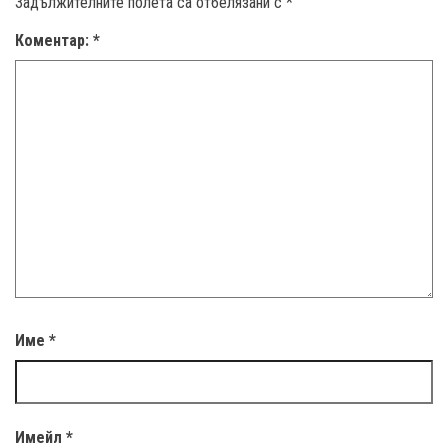
Задължителните полета са отбелязани с
*
Коментар:
*
Име
*
Имейл
*