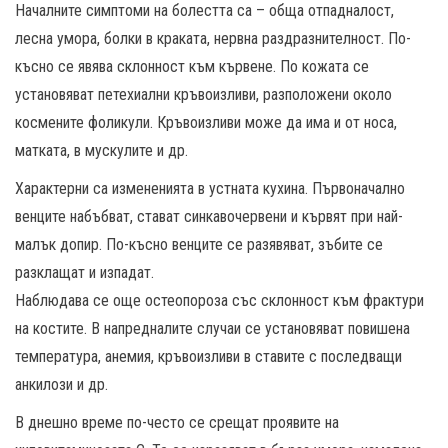
Началните симптоми на болестта са – обща отпадналост,
лесна умора, болки в краката, нервна раздразнителност. По-
късно се явява склонност към кървене. По кожата се
установяват петехиални кръвоизливи, разположени около
космените фоликули. Кръвоизливи може да има и от носа,
матката, в мускулите и др.
Характерни са измененията в устната кухина. Първоначално
венците набъбват, стават синкавочервени и кървят при най-
малък допир. По-късно венците се разявяват, зъбите се
разклащат и изпадат.
Наблюдава се още остеопороза със склонност към фрактури
на костите. В напредналите случаи се установяват повишена
температура, анемия, кръвоизливи в ставите с последващи
анкилози и др.
В днешно време по-често се срещат проявите на