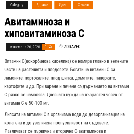
Category
Здраве
Идеи
Съвети
Авитаминоза и
хиповитаминоза С
By
ZDRAVEC
септември 26, 2020
0
Витамин C(аскорбинова киселина) се намира главно в зелените
части на растенията и плодовете. Богати на витамин C са
лимоните, портокалите, плод шипка, доматите, пиперките,
картофите и др. При варене и печене съдържанието на витамин
C рязко се намалява. Дневната нужда на възрастен човек от
витамин C е 50-100 мг.
Липсата на витамин C в организма води до дезорганизация на
колагена и до увеличена пропускливост на съдовете.
Различават се първична и вторична C-авитаминоза и