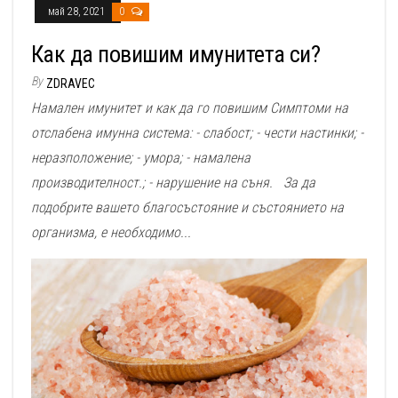
май 28, 2021
0
Как да повишим имунитета си?
By
ZDRAVEC
Намален имунитет и как да го повишим Симптоми на
отслабена имунна система: - слабост; - чести настинки; -
неразположение; - умора; - намалена
производителност.; - нарушение на съня. За да
подобрите вашето благосъстояние и състоянието на
организма, е необходимо...