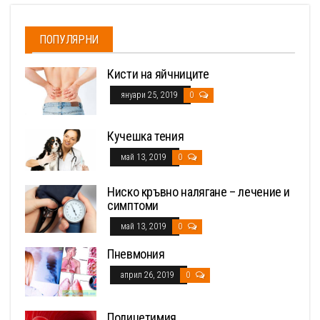
ПОПУЛЯРНИ
Кисти на яйчниците
януари 25, 2019
0
Кучешка тения
май 13, 2019
0
Ниско кръвно налягане – лечение и
симптоми
май 13, 2019
0
Пневмония
април 26, 2019
0
Полицетимия