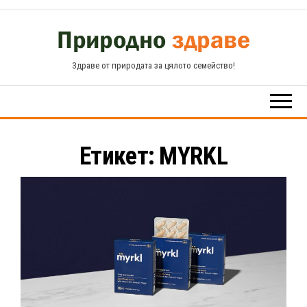
Skip
to
the
Здраве от природата за цялото семейство!
content
Етикет:
MYRKL