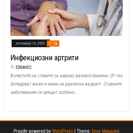
октомври 14, 2020
0
Инфекциозни артрити
By
ZDRAVEC
Болестите на ставите са широко разпространени. От тях
боледуват мъже и жени на различна възраст. Ставните
заболявания се срещат особено...
Proudly powered by
WordPress
|
Theme:
Envo Magazine