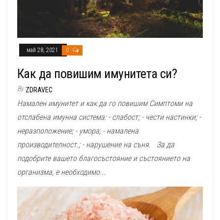
май 28, 2021
0
Как да повишим имунитета си?
By
ZDRAVEC
Намален имунитет и как да го повишим Симптоми на
отслабена имунна система: - слабост; - чести настинки; -
неразположение; - умора; - намалена
производителност.; - нарушение на съня. За да
подобрите вашето благосъстояние и състоянието на
организма, е необходимо...