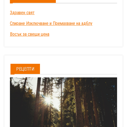
Здравен свят
Спиране Изключване и Премахване на адблу
Восък за свещи цена
РЕЦЕПТИ