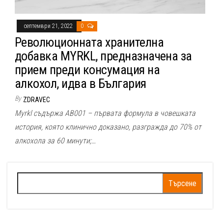
септември 21, 2022
0
Революционната хранителна
добавка MYRKL, предназначена за
прием преди консумация на
алкохол, идва в България
By
ZDRAVEC
Myrkl съдържа AB001 – първата формула в човешката
история, която клинично доказано, разгражда до 70% от
алкохола за 60 минути;…
Търсене
за: