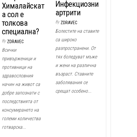
Инфекциозни
Хималайскат
артрити
а сол е
толкова
By
ZDRAVEC
специална?
Болестите на ставите
са широко
By
ZDRAVEC
разпространени. От
Всички
тях боледуват мъже
привърженици и
и жени на различна
противници на
възраст. Ставните
здравословния
заболявания се
начин на живот са
срещат особено...
добре запознати с
последствията от
консумирането на
големи количества
готварска...