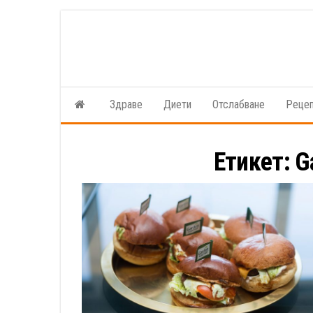
Skip
to
the
content
Здраве
Диети
Отслабване
Реце
Етикет:
G