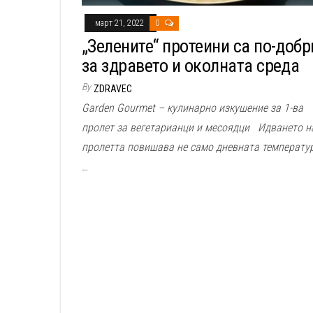
март 21, 2022
0
„Зелените“ протеини са по-добр
за здравето и околната среда
By
ZDRAVEC
Garden Gourmеt – кулинарно изкушение за 1-ва
пролет за вегетарианци и месоядци Идването н
пролетта повишава не само дневната температур
…