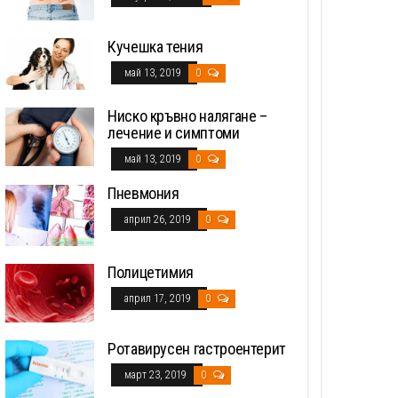
Кучешка тения
май 13, 2019
0
Ниско кръвно налягане –
лечение и симптоми
май 13, 2019
0
Пневмония
април 26, 2019
0
Полицетимия
април 17, 2019
0
Ротавирусен гастроентерит
март 23, 2019
0