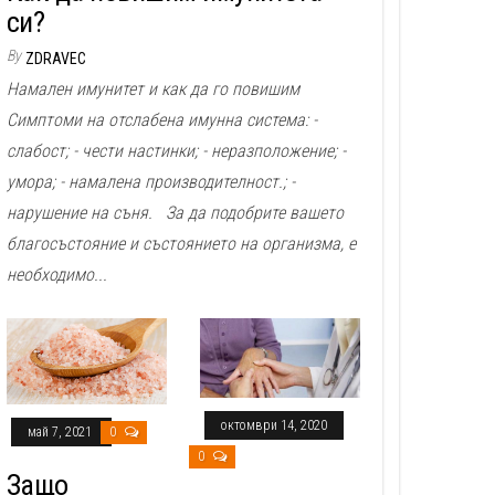
си?
By
ZDRAVEC
Намален имунитет и как да го повишим
Симптоми на отслабена имунна система: -
слабост; - чести настинки; - неразположение; -
умора; - намалена производителност.; -
нарушение на съня. За да подобрите вашето
благосъстояние и състоянието на организма, е
необходимо...
октомври 14, 2020
май 7, 2021
0
0
Защо