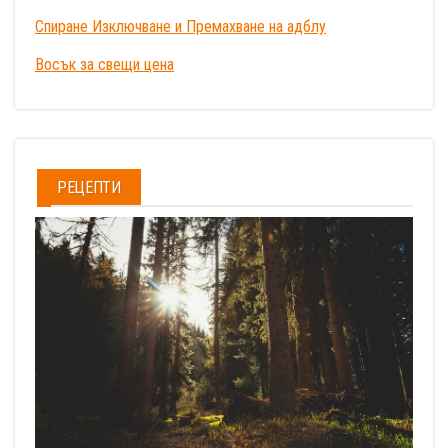
Спиране Изключване и Премахване на адблу
Восък за свещи цена
РЕЦЕПТИ