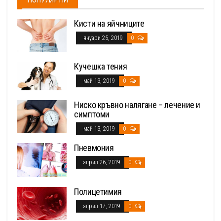
Кисти на яйчниците
януари 25, 2019
0
Кучешка тения
май 13, 2019
0
Ниско кръвно налягане – лечение и
симптоми
май 13, 2019
0
Пневмония
април 26, 2019
0
Полицетимия
април 17, 2019
0