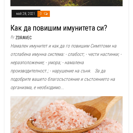
май 28, 2021
0
Как да повишим имунитета си?
By
ZDRAVEC
Намален имунитет и как да го повишим Симптоми на
отслабена имунна система: - слабост; - чести настинки; -
неразположение; - умора; - намалена
производителност.; - нарушение на съня. За да
подобрите вашето благосъстояние и състоянието на
организма, е необходимо...