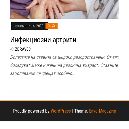
октомври 14, 2020
0
Инфекциозни артрити
By
ZDRAVEC
Болестите на ставите са широко разпространени. От тях
боледуват мъже и жени на различна възраст. Ставните
заболявания се срещат особено...
Proudly powered by
WordPress
|
Theme:
Envo Magazine