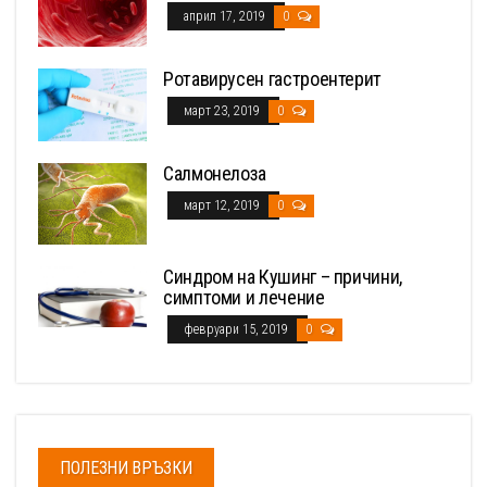
април 17, 2019
0
Ротавирусен гастроентерит
март 23, 2019
0
Салмонелоза
март 12, 2019
0
Синдром на Кушинг – причини,
симптоми и лечение
февруари 15, 2019
0
ПОЛЕЗНИ ВРЪЗКИ