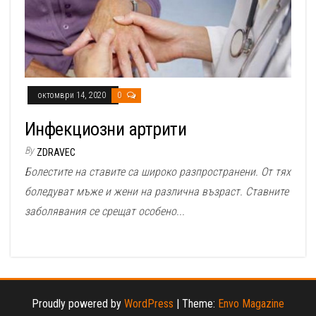
октомври 14, 2020
0
Инфекциозни артрити
By
ZDRAVEC
Болестите на ставите са широко разпространени. От тях
боледуват мъже и жени на различна възраст. Ставните
заболявания се срещат особено...
Proudly powered by
WordPress
|
Theme:
Envo Magazine