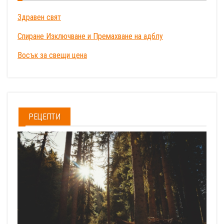
Здравен свят
Спиране Изключване и Премахване на адблу
Восък за свещи цена
РЕЦЕПТИ