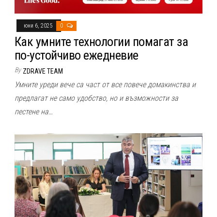
юни 6, 2025
0
Как умните технологии помагат за
по-устойчиво ежедневие
By
ZDRAVE TEAM
Умните уреди вече са част от все повече домакинства и
предлагат не само удобство, но и възможности за
пестене на…