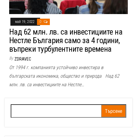
май 19, 2022
0
Над 62 млн. лв. са инвестициите на
Нестле България само за 4 години,
въпреки турбулентните времена
By
ZDRAVEC
От 1994 г. компанията устойчиво инвестира в
българската икономика, общество и природа Над 62
млн. лв. са инвестициите на Нестле…
Търсене
за: