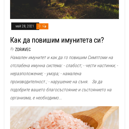
май 28, 2021
0
Как да повишим имунитета си?
By
ZDRAVEC
Намален имунитет и как да го повишим Симптоми на
отслабена имунна система: - слабост; - чести настинки; -
неразположение; - умора; - намалена
производителност.; - нарушение на съня. За да
подобрите вашето благосъстояние и състоянието на
организма, е необходимо...