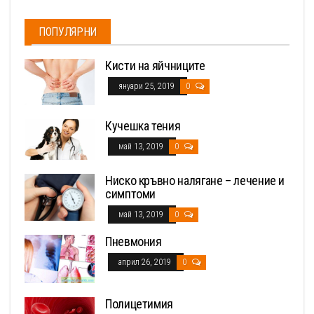
ПОПУЛЯРНИ
Кисти на яйчниците
януари 25, 2019
0
Кучешка тения
май 13, 2019
0
Ниско кръвно налягане – лечение и
симптоми
май 13, 2019
0
Пневмония
април 26, 2019
0
Полицетимия