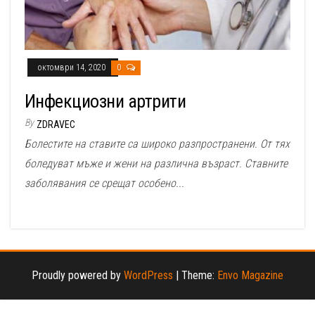
октомври 14, 2020
0
Инфекциозни артрити
By
ZDRAVEC
Болестите на ставите са широко разпространени. От тях
боледуват мъже и жени на различна възраст. Ставните
заболявания се срещат особено...
Proudly powered by
WordPress
|
Theme:
Envo Magazine