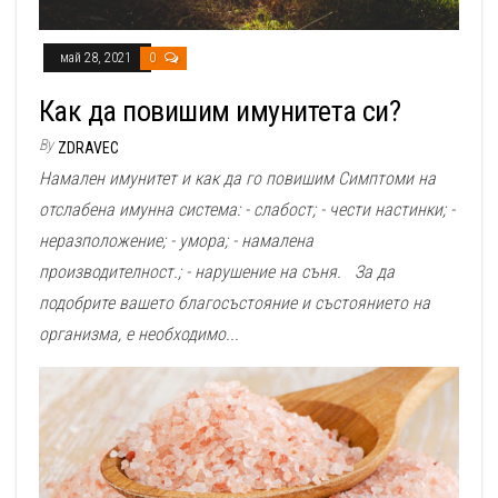
май 28, 2021
0
Как да повишим имунитета си?
By
ZDRAVEC
Намален имунитет и как да го повишим Симптоми на
отслабена имунна система: - слабост; - чести настинки; -
неразположение; - умора; - намалена
производителност.; - нарушение на съня. За да
подобрите вашето благосъстояние и състоянието на
организма, е необходимо...