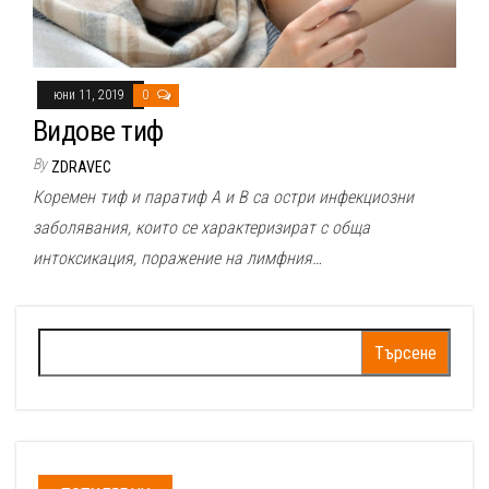
юни 11, 2019
0
Видове тиф
By
ZDRAVEC
Коремен тиф и паратиф А и В са остри инфекциозни
заболявания, които се характеризират с обща
интоксикация, поражение на лимфния…
Търсене
за: