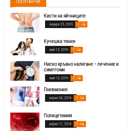
ПОПУЛЯРНИ
Кисти на яйчниците
януари 25, 2019
0
Кучешка тения
май 13, 2019
0
Ниско кръвно налягане – лечение и
симптоми
май 13, 2019
0
Пневмония
април 26, 2019
0
Полицетимия
април 17, 2019
0