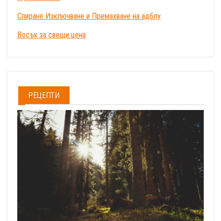
Спиране Изключване и Премахване на адблу
Восък за свещи цена
РЕЦЕПТИ