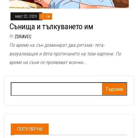
март 22, 2020
0
Сънища и тълкуването им
By
ZDRAVEC
По време на сън доминират два ритъма- тета-
визуализация и бета-протичането на тези картини. По
време на съня се проявяват всички…
Търсене
за:
ПОПУЛЯРНИ