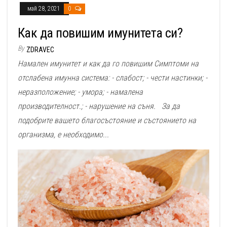
май 28, 2021
0
Как да повишим имунитета си?
By
ZDRAVEC
Намален имунитет и как да го повишим Симптоми на
отслабена имунна система: - слабост; - чести настинки; -
неразположение; - умора; - намалена
производителност.; - нарушение на съня. За да
подобрите вашето благосъстояние и състоянието на
организма, е необходимо...