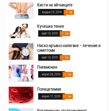
Кисти на яйчниците
януари 25, 2019
0
Кучешка тения
май 13, 2019
0
Ниско кръвно налягане – лечение и
симптоми
май 13, 2019
0
Пневмония
април 26, 2019
0
Полицетимия
април 17, 2019
0
Ротавирусен гастроентерит