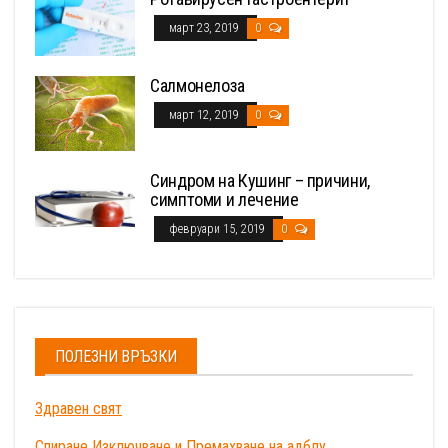
март 23, 2019
0
Салмонелоза
март 12, 2019
0
Синдром на Кушинг – причини,
симптоми и лечение
февруари 15, 2019
0
ПОЛЕЗНИ ВРЪЗКИ
Здравен свят
Спиране Изключване и Премахване на адблу