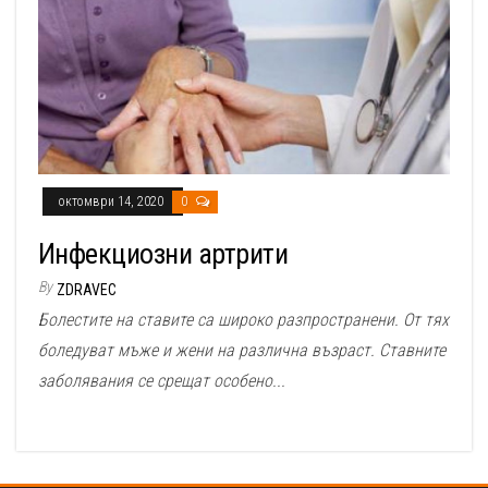
октомври 14, 2020
0
Инфекциозни артрити
By
ZDRAVEC
Болестите на ставите са широко разпространени. От тях
боледуват мъже и жени на различна възраст. Ставните
заболявания се срещат особено...