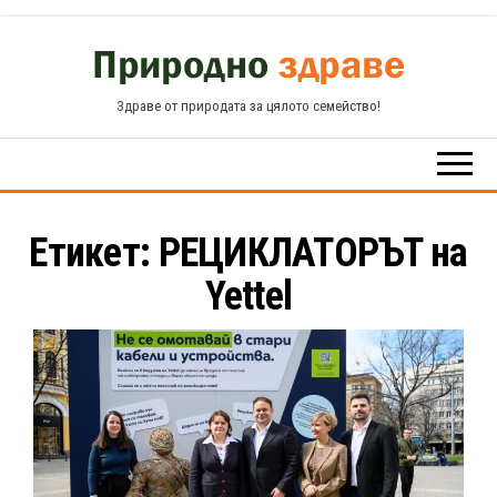
Skip
to
the
Здраве от природата за цялото семейство!
content
Етикет:
РЕЦИКЛАТОРЪТ на
Yettel