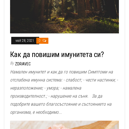
май 28, 2021
0
Как да повишим имунитета си?
By
ZDRAVEC
Намален имунитет и как да го повишим Симптоми на
отслабена имунна система: - слабост; - чести настинки; -
неразположение; - умора; - намалена
производителност.; - нарушение на съня. За да
подобрите вашето благосъстояние и състоянието на
организма, е необходимо...