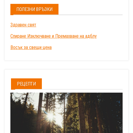
ПОЛЕЗНИ ВРЪЗКИ
Здравен свят
Спиране Изключване и Премахване на адблу
Восък за свещи цена
РЕЦЕПТИ