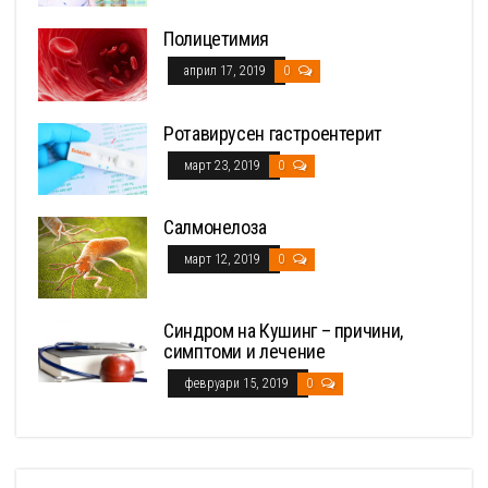
Полицетимия
април 17, 2019
0
Ротавирусен гастроентерит
март 23, 2019
0
Салмонелоза
март 12, 2019
0
Синдром на Кушинг – причини,
симптоми и лечение
февруари 15, 2019
0