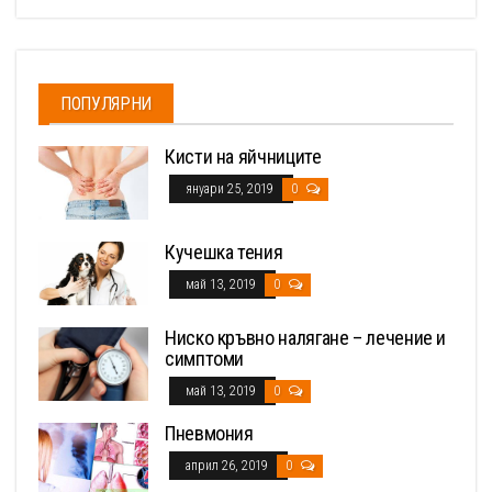
ПОПУЛЯРНИ
Кисти на яйчниците
януари 25, 2019
0
Кучешка тения
май 13, 2019
0
Ниско кръвно налягане – лечение и
симптоми
май 13, 2019
0
Пневмония
април 26, 2019
0