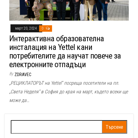
март 20, 2024
0
Интерактивна образователна
инсталация на Yettel кани
потребителите да научат повече за
електронните отпадъци
By
ZDRAVEC
„РЕЦИКЛАТОРЪТ на Yettel” посреща посетители на пл.
„Света Неделя“ в София до края на март, където всеки ще
може да…
Търсене
за: