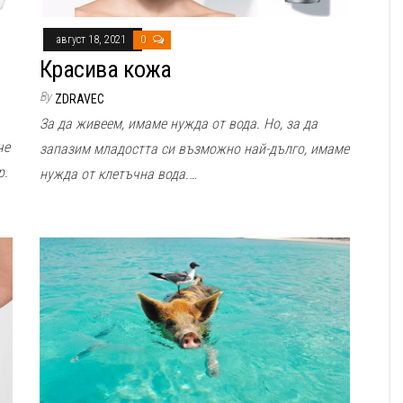
август 18, 2021
0
Красива кожа
By
ZDRAVEC
За да живеем, имаме нужда от вода. Но, за да
че
запазим младостта си възможно най-дълго, имаме
р.
нужда от клетъчна вода.…