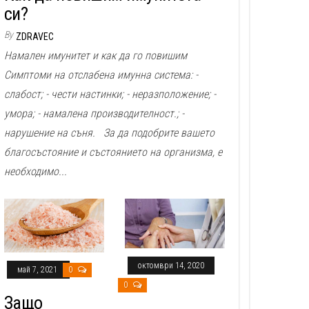
си?
By
ZDRAVEC
Намален имунитет и как да го повишим
Симптоми на отслабена имунна система: -
слабост; - чести настинки; - неразположение; -
умора; - намалена производителност.; -
нарушение на съня. За да подобрите вашето
благосъстояние и състоянието на организма, е
необходимо...
октомври 14, 2020
май 7, 2021
0
0
Защо