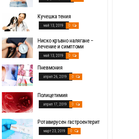
Кучешка тения
май 13, 2019
0
Ниско кръвно налягане –
лечение и симптоми
май 13, 2019
0
Пневмония
април 26, 2019
0
Полицетимия
април 17, 2019
0
Ротавирусен гастроентерит
март 23, 2019
0