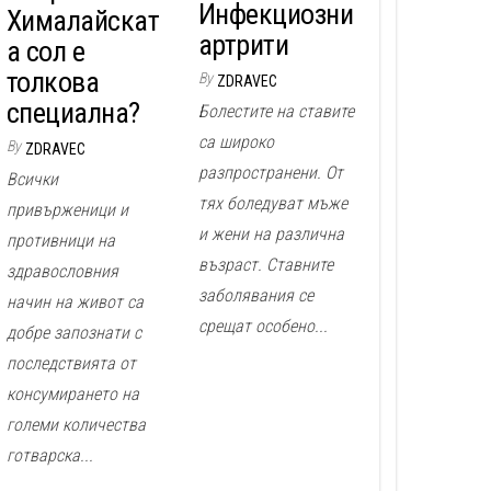
Инфекциозни
Хималайскат
артрити
а сол е
толкова
By
ZDRAVEC
специална?
Болестите на ставите
са широко
By
ZDRAVEC
разпространени. От
Всички
тях боледуват мъже
привърженици и
и жени на различна
противници на
възраст. Ставните
здравословния
заболявания се
начин на живот са
срещат особено...
добре запознати с
последствията от
консумирането на
големи количества
готварска...