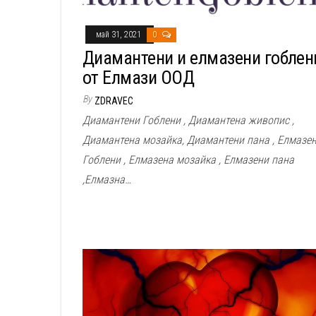
май 31, 2021
0
Диамантени и елмазени гоблен
от Елмази ООД
By
ZDRAVEC
Диамантени Гоблени , Диамантена живопис ,
Диамантена мозайка, Диамантени пана , Елмазе
Гоблени , Елмазена мозайка , Елмазени пана
,Елмазна…