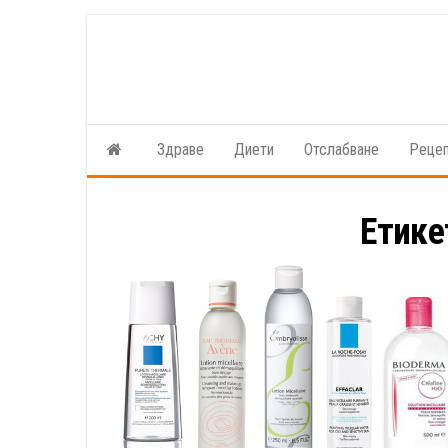
Skip
to
the
content
Здраве
Диети
Отслабване
Реце
Етике