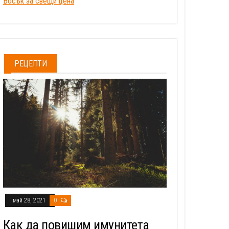
Восък за свещи цена
РЕЦЕПТИ
май 28, 2021
0
Как да повишим имунитета