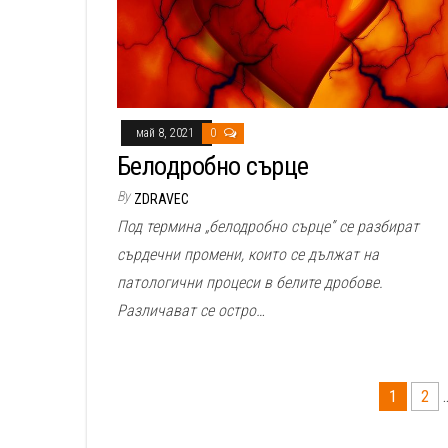
май 8, 2021
0
Белодробно сърце
By
ZDRAVEC
Под термина „белодробно сърце” се разбират
сърдечни промени, които се дължат на
патологични процеси в белите дробове.
Различават се остро…
Разделяне
1
2
на