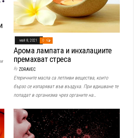
и
май 8, 2021
0
Арома лампата и инхалациите
премахват стреса
ни
By
ZDRAVEC
Етеричните масла са летливи вещества, които
бързо се изпаряват във въздуха. При вдишване те
попадат в организма чрез органите на…