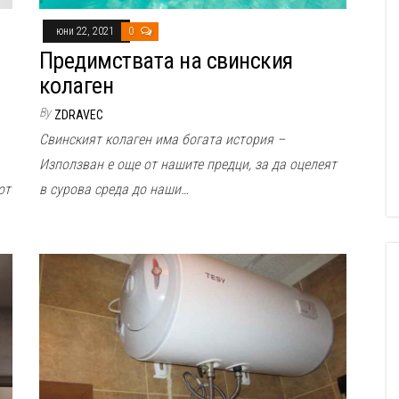
юни 22, 2021
0
Предимствата на свинския
колаген
By
ZDRAVEC
Свинският колаген има богата история –
Използван е още от нашите предци, за да оцелеят
в сурова среда до наши…
от