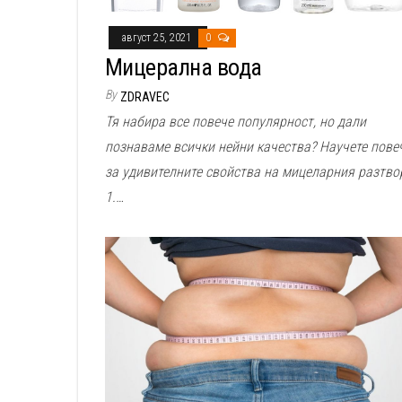
август 25, 2021
0
Мицерална вода
By
ZDRAVEC
Тя набира все повече популярност, но дали
познаваме всички нейни качества? Научете пове
за удивителните свойства на мицеларния разтво
1.…