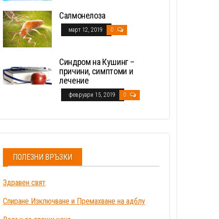
Салмонелоза
март 12, 2019
0
Синдром на Кушинг –
причини, симптоми и
лечение
февруари 15, 2019
0
ПОЛЕЗНИ ВРЪЗКИ
Здравен свят
Спиране Изключване и Премахване на адблу