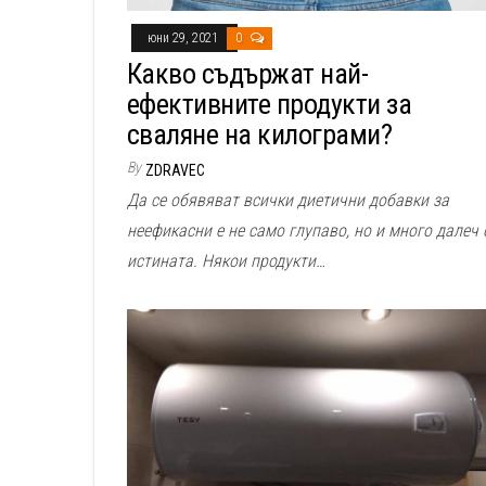
юни 29, 2021
0
Какво съдържат най-
ефективните продукти за
сваляне на килограми?
By
ZDRAVEC
Да се обявяват всички диетични добавки за
неефикасни е не само глупаво, но и много далеч 
истината. Някои продукти…