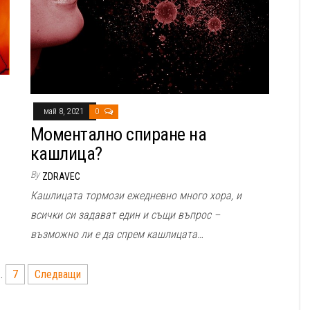
май 8, 2021
0
Моментално спиране на
кашлица?
By
ZDRAVEC
Кашлицата тормози ежедневно много хора, и
всички си задават един и същи въпрос –
възможно ли е да спрем кашлицата…
…
7
Следващи