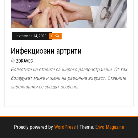
октомври 14, 2020
0
Инфекциозни артрити
By
ZDRAVEC
Болестите на ставите са широко разпространени. От тях
боледуват мъже и жени на различна възраст. Ставните
заболявания се срещат особено...
Proudly powered by
WordPress
|
Theme:
Envo Magazine