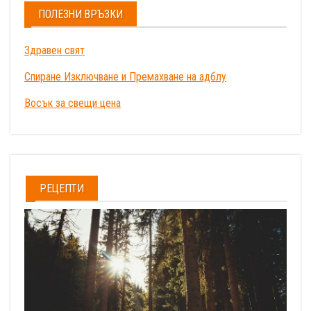
ПОЛЕЗНИ ВРЪЗКИ
Здравен свят
Спиране Изключване и Премахване на адблу
Восък за свещи цена
РЕЦЕПТИ