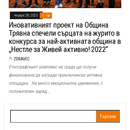
януари 28, 2023
0
Иновативният проект на Община
Трявна спечели сърцата на журито в
конкурса за най-активната община в
„Нестле за Живей активно! 2022“
By
ZDRAVEC
Етнографският комплекс на града ще получи
финансиране да изгради приключенска активна
площадка На много емоционална церемония, с
положителен заряд,…
Търсене
за: