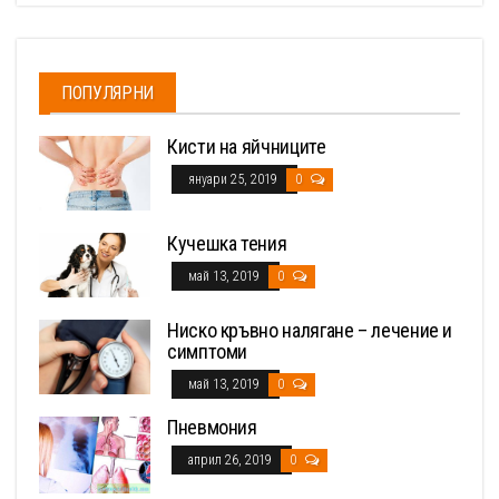
ПОПУЛЯРНИ
Кисти на яйчниците
януари 25, 2019
0
Кучешка тения
май 13, 2019
0
Ниско кръвно налягане – лечение и
симптоми
май 13, 2019
0
Пневмония
април 26, 2019
0