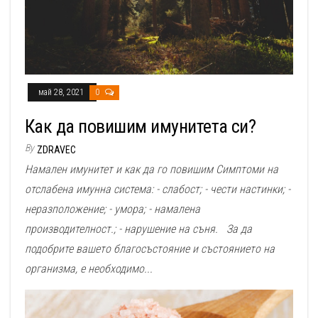
май 28, 2021
0
Как да повишим имунитета си?
By
ZDRAVEC
Намален имунитет и как да го повишим Симптоми на
отслабена имунна система: - слабост; - чести настинки; -
неразположение; - умора; - намалена
производителност.; - нарушение на съня. За да
подобрите вашето благосъстояние и състоянието на
организма, е необходимо...