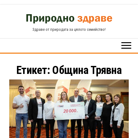
Skip
to
the
Здраве от природата за цялото семейство!
content
Етикет:
Община Трявна