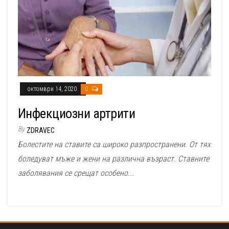
октомври 14, 2020
0
Инфекциозни артрити
By
ZDRAVEC
Болестите на ставите са широко разпространени. От тях
боледуват мъже и жени на различна възраст. Ставните
заболявания се срещат особено...