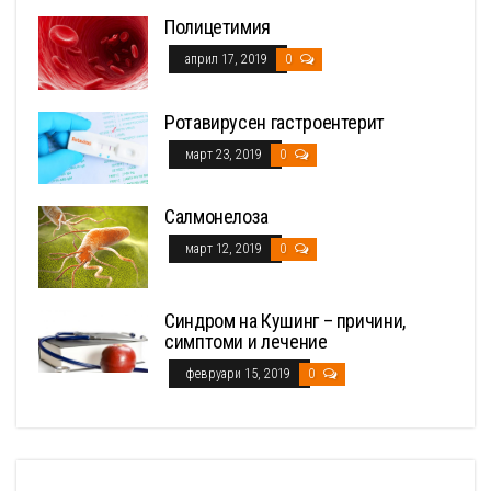
Полицетимия
април 17, 2019
0
Ротавирусен гастроентерит
март 23, 2019
0
Салмонелоза
март 12, 2019
0
Синдром на Кушинг – причини,
симптоми и лечение
февруари 15, 2019
0