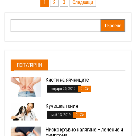
Разделяне
1
2
3
Следващи
на
публикациите
Търсене
на
за:
страници
ПОПУЛЯРНИ
Кисти на яйчниците
януари 25, 2019
0
Кучешка тения
май 13, 2019
0
Ниско кръвно налягане – лечение и
симптоми