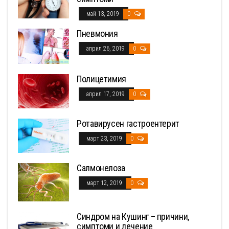
май 13, 2019
0
Пневмония
април 26, 2019
0
Полицетимия
април 17, 2019
0
Ротавирусен гастроентерит
март 23, 2019
0
Салмонелоза
март 12, 2019
0
Синдром на Кушинг – причини,
симптоми и лечение