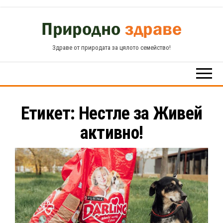
Skip
to
the
Здраве от природата за цялото семейство!
content
Етикет:
Нестле за Живей
активно!