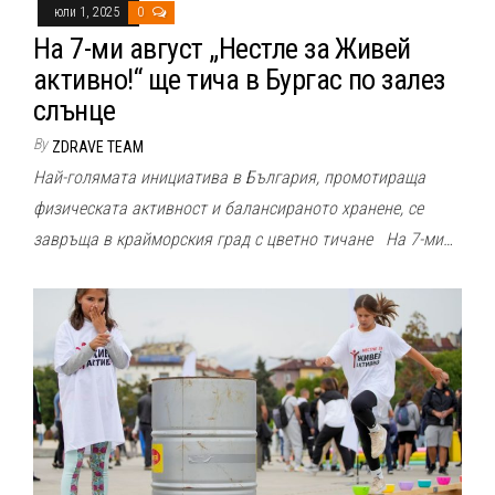
юли 1, 2025
0
На 7-ми август „Нестле за Живей
активно!“ ще тича в Бургас по залез
слънце
By
ZDRAVE TEAM
Най-голямата инициатива в България, промотираща
физическата активност и балансираното хранене, се
завръща в крайморския град с цветно тичане На 7-ми…