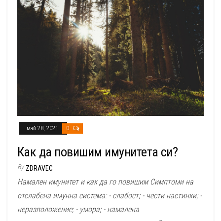
май 28, 2021
0
Как да повишим имунитета си?
By
ZDRAVEC
Намален имунитет и как да го повишим Симптоми на
отслабена имунна система: - слабост; - чести настинки; -
неразположение; - умора; - намалена