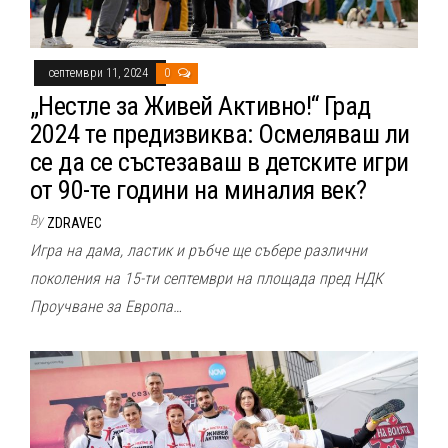
септември 11, 2024
0
„Нестле за Живей Активно!“ Град
2024 те предизвиква: Осмеляваш ли
се да се състезаваш в детските игри
от 90-те години на миналия век?
By
ZDRAVEC
Игра на дама, ластик и ръбче ще събере различни
поколения на 15-ти септември на площада пред НДК
Проучване за Европа…