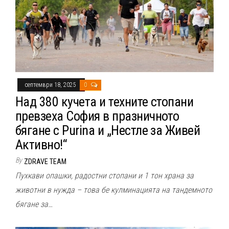
септември 18, 2025
0
Над 380 кучета и техните стопани
превзеха София в празничното
бягане с Purina и „Нестле за Живей
Активно!“
By
ZDRAVE TEAM
Пухкави опашки, радостни стопани и 1 тон храна за
животни в нужда – това бе кулминацията на тандемното
бягане за…