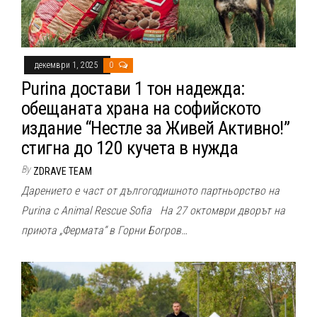
декември 1, 2025
0
Purina достави 1 тон надежда:
обещаната храна на софийското
издание “Нестле за Живей Активно!”
стигна до 120 кучета в нужда
By
ZDRAVE TEAM
Дарението е част от дългогодишното партньорство на
Purina с Animal Rescue Sofia На 27 октомври дворът на
приюта „Фермата“ в Горни Богров…