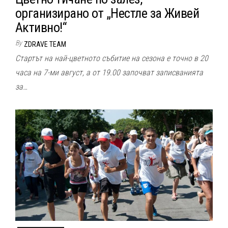
организирано от „Нестле за Живей
Активно!“
By
ZDRAVE TEAM
Стартът на най-цветното събитие на сезона е точно в 20
часа на 7-ми август, а от 19.00 започват записванията
за…