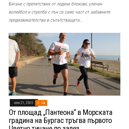
Бягане с препятствия от ледени блокове, уличен
волейбол и стрелба с лък са само част от забавните
предизвикателства в съпътстващата…
юли 21, 2025
0
От площад „Пантеона“ в Морската
градина на Бургас тръгва първото
Цветно тичане по залез,