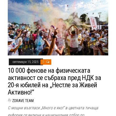
септември 15, 2025
0
10 000 фенове на физическата
активност се събраха пред НДК за
20-я юбилей на „Нестле за Живей
Активно!”
By
ZDRAVE TEAM
С мощни възгласи „Много е яко!“ в цветната тичаща
еуфория се включи и националния отбор по