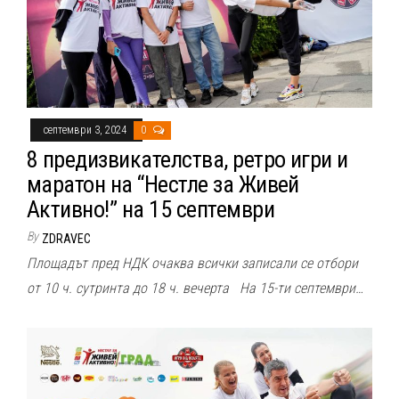
септември 3, 2024
0
8 предизвикателства, ретро игри и
маратон на “Нестле за Живей
Активно!” на 15 септември
By
ZDRAVEC
Площадът пред НДК очаква всички записали се отбори
от 10 ч. сутринта до 18 ч. вечерта На 15-ти септември…