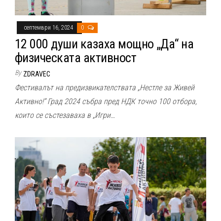
септември 16, 2024
0
12 000 души казаха мощно „Да“ на
физическата активност
By
ZDRAVEC
Фестивалът на предизвикателствата „Нестле за Живей
Активно!“ Град 2024 събра пред НДК точно 100 отбора,
които се състезаваха в „Игри…