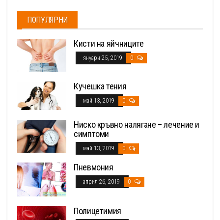
ПОПУЛЯРНИ
Кисти на яйчниците
януари 25, 2019
0
Кучешка тения
май 13, 2019
0
Ниско кръвно налягане – лечение и
симптоми
май 13, 2019
0
Пневмония
април 26, 2019
0
Полицетимия