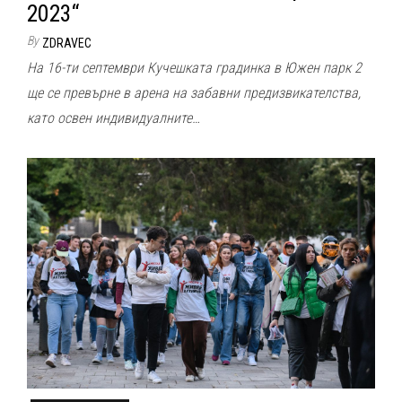
2023“
By
ZDRAVEC
На 16-ти септември Кучешката градинка в Южен парк 2
ще се превърне в арена на забавни предизвикателства,
като освен индивидуалните…