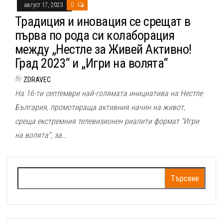
август 17, 2023
0
Традиция и иновация се срещат в
първа по рода си колаборация
между „Нестле за Живей Активно!
Град 2023“ и „Игри на волята“
By
ZDRAVEC
На 16-ти септември най-голямата инициатива на Нестле
България, промотираща активния начин на живот,
среща екстремния телевизионен риалити формат “Игри
на волята”, за…
Търсене
за: