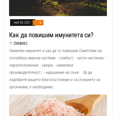
май 28, 2021
0
Как да повишим имунитета си?
By
ZDRAVEC
Намален имунитет и как да го повишим Симптоми на
отслабена имунна система: - слабост; - чести настинки; -
неразположение; - умора; - намалена
производителност.; - нарушение на съня. За да
подобрите вашето благосъстояние и състоянието на
организма, е необходимо...