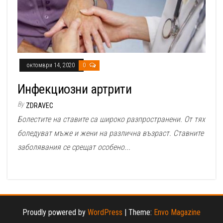
октомври 14, 2020
0
Инфекциозни артрити
By
ZDRAVEC
Болестите на ставите са широко разпространени. От тях
боледуват мъже и жени на различна възраст. Ставните
заболявания се срещат особено...
Proudly powered by
WordPress
|
Theme:
Envo Magazine