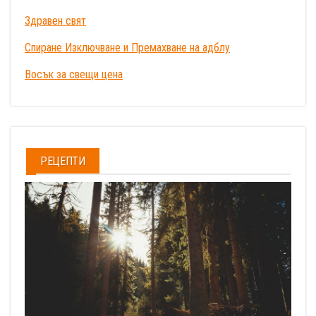
Здравен свят
Спиране Изключване и Премахване на адблу
Восък за свещи цена
РЕЦЕПТИ