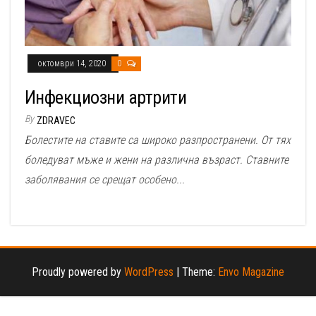
октомври 14, 2020
0
Инфекциозни артрити
By
ZDRAVEC
Болестите на ставите са широко разпространени. От тях
боледуват мъже и жени на различна възраст. Ставните
заболявания се срещат особено...
Proudly powered by
WordPress
|
Theme:
Envo Magazine