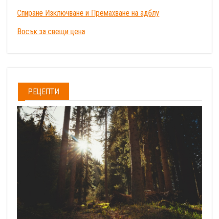
Спиране Изключване и Премахване на адблу
Восък за свещи цена
РЕЦЕПТИ