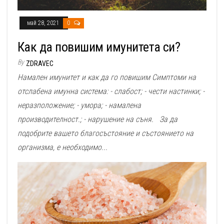
май 28, 2021
0
Как да повишим имунитета си?
By
ZDRAVEC
Намален имунитет и как да го повишим Симптоми на
отслабена имунна система: - слабост; - чести настинки; -
неразположение; - умора; - намалена
производителност.; - нарушение на съня. За да
подобрите вашето благосъстояние и състоянието на
организма, е необходимо...