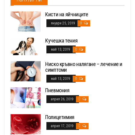
Кисти на яйчниците
януари 25, 2019
0
Кучешка тения
май 13, 2019
0
Ниско кръвно налягане – лечение и
симптоми
май 13, 2019
0
Пневмония
април 26, 2019
0
Полицетимия
април 17, 2019
0